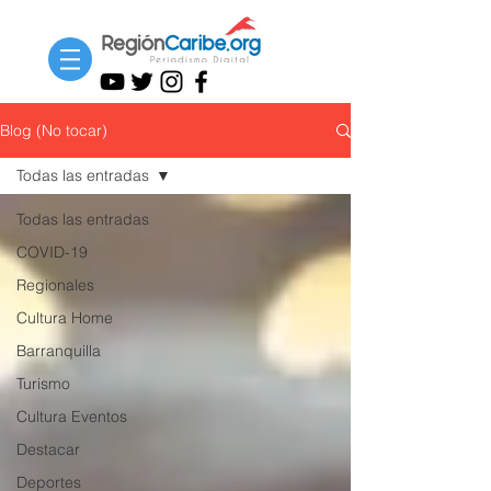
Blog (No tocar)
Todas las entradas
Todas las entradas
COVID-19
Regionales
Cultura Home
Barranquilla
Turismo
Cultura Eventos
Destacar
Deportes