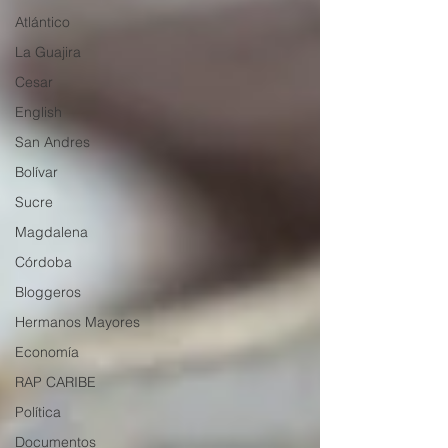
Atlántico
La Guajira
Cesar
English
San Andres
Bolívar
Sucre
Magdalena
Córdoba
Bloggeros
Hermanos Mayores
Economía
RAP CARIBE
Política
Documentos