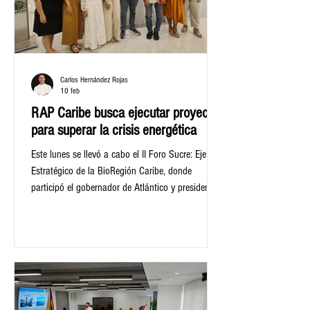
Carlos Hernández Rojas
10 feb
RAP Caribe busca ejecutar proyectos
para superar la crisis energética
Este lunes se llevó a cabo el II Foro Sucre: Eje
Estratégico de la BioRegión Caribe, donde
participó el gobernador de Atlántico y presidente
de la RAP Caribe, Eduardo Verano; la
gobernadora de Sucre, Lucy García; el gerente de
la RAP Caribe, Jesús Pérez Benito-Revollo, y la
secretaria de Planeación del Atlántico, Cecilia
Arango.