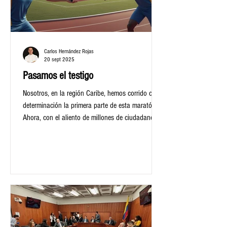
Carlos Hernández Rojas
20 sept 2025
Pasamos el testigo
Nosotros, en la región Caribe, hemos corrido con
determinación la primera parte de esta maratón.
Ahora, con el aliento de millones de ciudadanos y
la consolidación de un proceso institucional
fortalecido, le entregamos el testigo al Gobierno
nacional para que concrete en la recta final. Mi
recuerdo de esta carrera se remonta al "Voto
Caribe" de 2010, un acto que el Gobierno central
de entonces catalogó como "pedagógico", pero
que para mí fue un grito de libertad y un combu