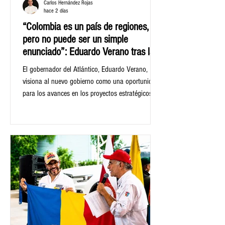
Carlos Hernández Rojas
hace 2 días
“Colombia es un país de regiones,
pero no puede ser un simple
enunciado”: Eduardo Verano tras la
posesión de Abelardo de la Espriella
El gobernador del Atlántico, Eduardo Verano,
como presidente de la República
visiona al nuevo gobierno como una oportunidad
para los avances en los proyectos estratégicos
que necesita la región Caribe.