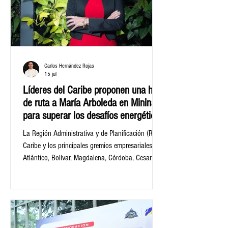
Carlos Hernández Rojas
15 jul
Líderes del Caribe proponen una hoja
de ruta a María Arboleda en Mininas
para superar los desafíos energéticos
de la región
La Región Administrativa y de Planificación (RAP)
Caribe y los principales gremios empresariales de
Atlántico, Bolívar, Magdalena, Córdoba, Cesar y
Sucre, respaldaron el nombramiento de María
Nohemí Arboleda Arango como ministra de Minas
y Energía del gobierno del presidente electo
Abelardo de la Espriella, y de esta manera se
mostraron a disposición para trabajar en equipo