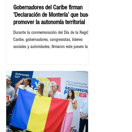
Gobernadores del Caribe firman
‘Declaración de Montería’ que busca
promover la autonomía territorial
Durante la conmemoración del Día de la Región
Caribe, gobernadores, congresistas, lideres
sociales y autoridades, firmaron este jueves la
‘Declaración de Montería’, que tiene como
propósito construir planes para el desarrollo
territorial que se puedan ir ejecutando a futuro,
asimismo, se busca solicitarle al Gobierno
nacional que se le dé prioridad al trámite de la ley
orgánica que busca ser aprobada el Referendo
por las Regiones, que se llevaría a cabo el
próximo 8 de marzo.