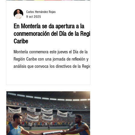
Carlos Hernández Rojas
9 oct 2025
En Montería se da apertura a la
conmemoración del Día de la Región
Caribe
Montería conmemora este jueves el Día de la
Región Caribe con una jornada de reflexión y
análisis que convoca los directivos de la Región
Administrativa y de Planificación del Caribe (RAP
Caribe), liderados por su presidente y gobernador
del Atlántico, Eduardo Verano de la Rosa,
tomando como punto de encuentro el auditorio y
plaza principal del Pueblito Cordobés.