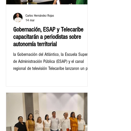
Carlos Hernández Rojas
14 mar
Gobernación, ESAP y Telecaribe
capacitarán a periodistas sobre
autonomía territorial
la Gobernación del Atlántico, la Escuela Superior
de Administración Pública (ESAP) y el canal
regional de televisión Telecaribe lanzaron un plan
de formación para periodistas, líderes de opinión
y comunicadores sociales en asuntos
relacionados con la gestión pública y procesos de
regionalización, como paso fundamental para
materializar un segundo Voto Caribe proyectado
para las elecciones territoriales de octubre de
2027.