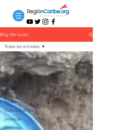
Blog (No tocar)
Todas las entradas
Todas las entradas
COVID-19
Regionales
Cultura Home
Barranquilla
Turismo
Cultura Eventos
Destacar
Deportes