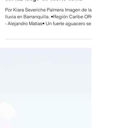
Sectores en Barranquilla y
Soledad amanecieron sin agua y
sin luz luego de fuerte lluvia
Por Kiara Severiche Palmera Imagen de la
lluvia en Barranquilla. •Región Caribe ORG
- Alejandro Matías• Un fuerte aguacero se
registró...