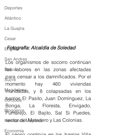
Deportes
Atlántico
La Guajira
Cesar
Fotografía: Alcaldía de Soledad 
English
San Andres
Los organismos de socorro continúan 
las labores en las zonas afectadas 
Bolívar
para censar a los damnificados. Por el 
Sucre
momento hay 460 viviendas 
Magdalena
inundadas, y 8 colapsadas en los 
barrios El Pasito, Juan Domínguez, La 
Córdoba
Bonga, La Floresta, Envigado, 
Bloggeros
Pumarejo, El Bajito, Sal Si Puedes, 
sector del Matadero y Las Colonias.
Hermanos Mayores
Economía
El censo continúa en los barrios Villa 