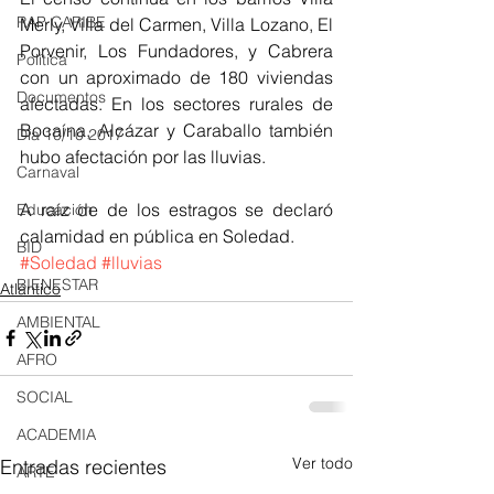
RAP CARIBE
Merly, Villa del Carmen, Villa Lozano, El 
Porvenir, Los Fundadores, y Cabrera 
Política
con un aproximado de 180 viviendas 
Documentos
afectadas. En los sectores rurales de 
Bocaína, Alcázar y Caraballo también 
Día 10/10 2017
hubo afectación por las lluvias.
Carnaval
A raíz de de los estragos se declaró 
Educación
calamidad en pública en Soledad. 
BID
#Soledad
#lluvias
BIENESTAR
Atlántico
AMBIENTAL
AFRO
SOCIAL
ACADEMIA
Ver todo
Entradas recientes
ARTE