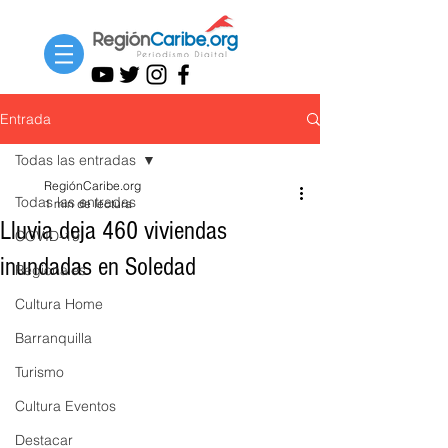
Entrada
Todas las entradas
RegiónCaribe.org
Todas las entradas
1 min de lectura
Lluvia deja 460 viviendas
COVID-19
inundadas en Soledad
Regionales
Cultura Home
Barranquilla
Turismo
Cultura Eventos
Destacar