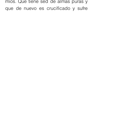
míos. Que tiene sed de almas puras y 
que de nuevo es crucificado y sufre 
más sed cada vez que pecamos. 
El 
arte religioso de occidente está lleno 
de estas figuras crueles adornadas con 
un halo de santidad y cierta dosis de 
resignación fatalista que desfiguran el 
sentido de la cruz de Jesús y su 
Causa. 
Léelo completo aquí.
Sexta Palabra
: Todo está cumplido 
(asesinato de líderes sociales)
Completo aquí
Jesús colgaba del madero y en el 
mundo continuaban los problemas, el 
hambre, la injusticia, la corrupción, la 
mentira y todas las realidades que 