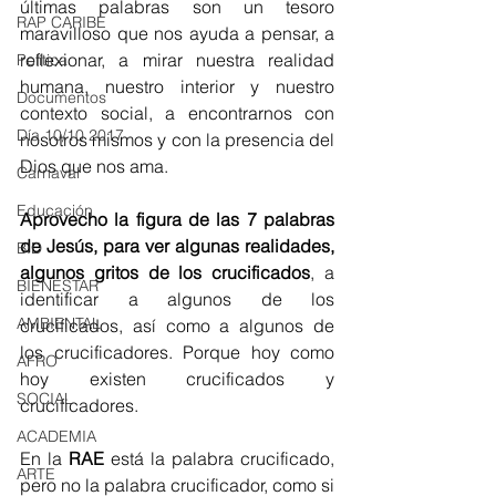
últimas palabras son un tesoro 
RAP CARIBE
maravilloso que nos ayuda a pensar, a 
reflexionar, a mirar nuestra realidad 
Política
humana, nuestro interior y nuestro 
Documentos
contexto social, a encontrarnos con 
Día 10/10 2017
nosotros mismos y con la presencia del 
Dios que nos ama.
Carnaval
Educación
Aprovecho la figura de las 7 palabras 
de Jesús, para ver algunas realidades, 
BID
algunos gritos de los crucificados
, a 
BIENESTAR
identificar a algunos de los 
AMBIENTAL
crucificados, así como a algunos de 
los crucificadores. Porque hoy como 
AFRO
hoy existen crucificados y 
SOCIAL
crucificadores.
ACADEMIA
En la
 RAE
 está la palabra crucificado, 
ARTE
pero no la palabra crucificador, como si 