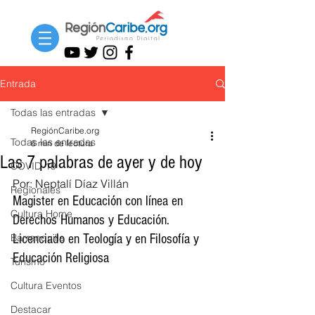
Entrada
Todas las entradas
RegiónCaribe.org
Todas las entradas
6 min de lectura
Las 7 palabras de ayer y de hoy
COVID-19
Por: Neptalí Díaz Villán 
Regionales
Magister en Educación con línea en 
Cultura Home
Derechos Humanos y Educación.
Barranquilla
Licenciado en Teología y en Filosofía y 
Educación Religiosa
Turismo
Cultura Eventos
Destacar