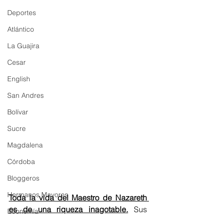
Deportes
Atlántico
La Guajira
Cesar
English
San Andres
Bolívar
Sucre
Magdalena
Córdoba
Bloggeros
Hermanos Mayores
Toda la vida del Maestro de Nazareth 
es de una riqueza inagotable.
 Sus 
Economía