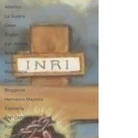
Atlántico
La Guajira
Cesar
English
San Andres
Bolívar
Sucre
Magdalena
Córdoba
Bloggeros
Hermanos Mayores
Economía
RAP CARIBE
Política
Documentos