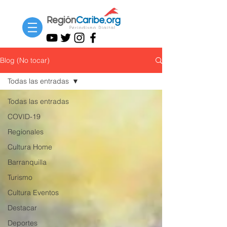
Blog (No tocar)
Todas las entradas
Todas las entradas
COVID-19
Regionales
Cultura Home
Barranquilla
Turismo
Cultura Eventos
Destacar
Deportes