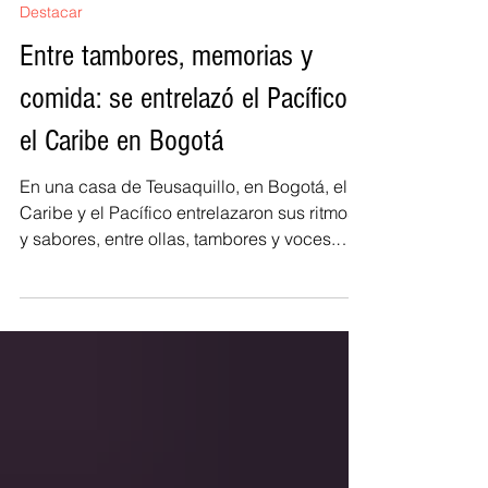
RegiónCaribe.org
21 may
4 min de lectura
Destacar
Entre tambores, memorias y
comida: se entrelazó el Pacífico y
el Caribe en Bogotá
En una casa de Teusaquillo, en Bogotá, el
Caribe y el Pacífico entrelazaron sus ritmos
y sabores, entre ollas, tambores y voces.
Desde el mediodía y hasta entrada la
noche, el Semillero de Bullerengue, espacio
de formación y difusión de este género
dancístico, se convirtió en un territorio de
encuentro donde el olor del arroz de coco,
el sonido del tambor, el hervor del sancocho
y las conversaciones improvisadas hicieron