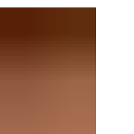
Colombia, de acuerdo con El Instituto de
Hidrología, Meteorología y Estudios
Ambientales (Ideam).