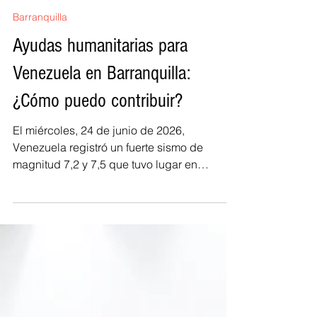
Carlos Hernández Rojas
25 jun
2 min de lectura
Barranquilla
Ayudas humanitarias para
Venezuela en Barranquilla:
¿Cómo puedo contribuir?
El miércoles, 24 de junio de 2026,
Venezuela registró un fuerte sismo de
magnitud 7,2 y 7,5 que tuvo lugar en
Maiquetía, tuvo efectos en Caracas y otras
regiones del país, según los resultados
iniciales dejó al menos 164 muertos y cerca
de 940 heridos. Debido a este hecho, la
comunidad venezolana en Barranquilla y la
Cruz Roja Colombiana habilitan una
plataforma que ayuda a identificar a los