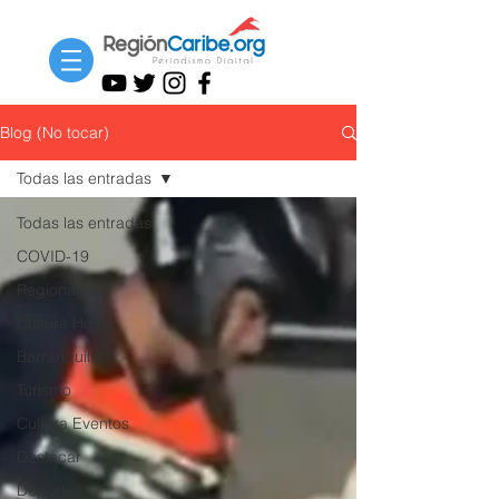
Blog (No tocar)
Todas las entradas
Todas las entradas
COVID-19
Regionales
Cultura Home
Barranquilla
Turismo
Cultura Eventos
Destacar
Deportes