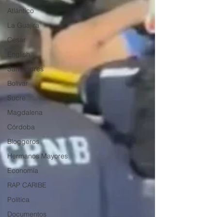
Atlántico
La Guajira
Cesar
English
San Andres
Bolívar
Sucre
Magdalena
Córdoba
Bloggeros
Hermanos Mayores
Economía
RAP CARIBE
Política
Documentos