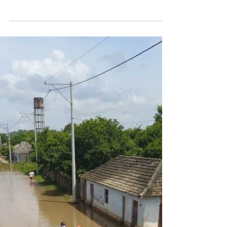
deslizamientos en el barrio La
Manga?
Según la Alcaldía Distrital los afectados
recibirán también ayudas monetarias a más
tardar este jueves. Debido a la fuerte
temporada...