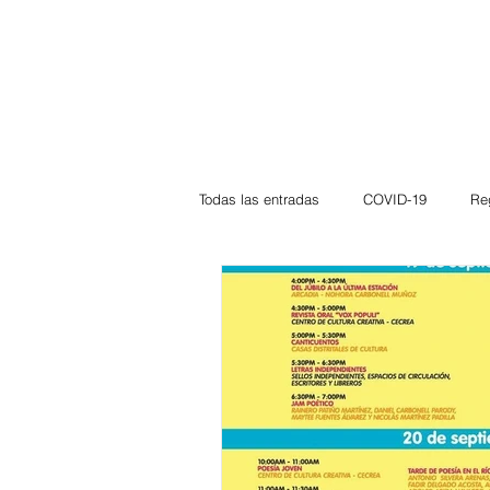
Todas las entradas
COVID-19
Re
Deportes
Atlántico
La Guaj
Córdoba
Bloggeros
Herma
Carnaval
Educación
BID