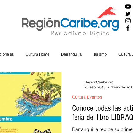
gionales
Cultura Home
Barranquilla
Turismo
Cultura
ira
Cesar
English
San Andres
Bolívar
Sucre
RegiónCaribe.org
20 sept 2018
1 min de lect
Cultura Eventos
nos Mayores
Economía
RAP CARIBE
Política
Docu
Conoce todas las acti
feria del libro LIBRA
BIENESTAR
AMBIENTAL
AFRO
Barranquilla recibe su primer