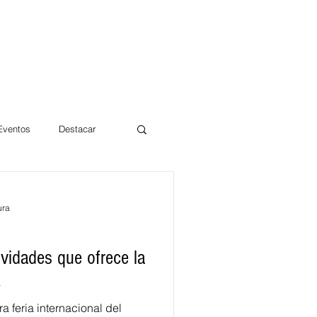
 Eventos
Destacar
Magdalena
ura
mentos
Día 10/10 2017
vidades que ofrece la
Q
a feria internacional del