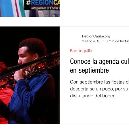
RegiónCaribe.org
1 sept 2018
3 min de lectu
Barranquilla
Conoce la agenda cult
en septiembre
Con septiembre las fiestas d
despertarse un poco, por su
disfrutando del boom...