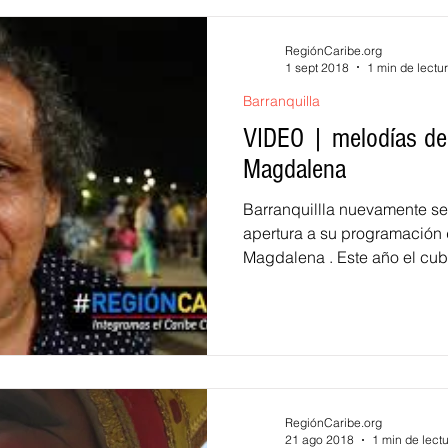
RegiónCaribe.org
1 sept 2018
1 min de lectu
Barranquilla
VIDEO | melodías de j
Magdalena
Barranquillla nuevamente se
apertura a su programación 
Magdalena . E
RegiónCaribe.org
21 ago 2018
1 min de lect