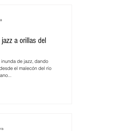
ra
azz a orillas del
 inunda de jazz, dando
desde el malecón del río
ste año el cubano...
ura