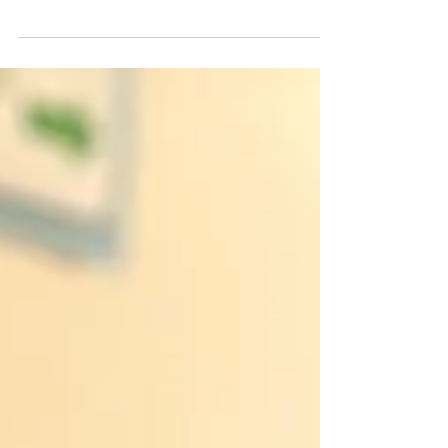
que reciba la aplicación del biológico. El
proceso de...