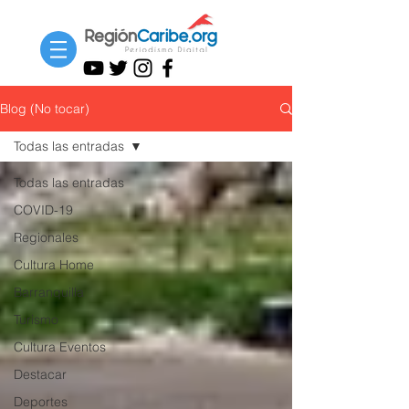
Blog (No tocar)
Todas las entradas
Todas las entradas
COVID-19
Regionales
Cultura Home
Barranquilla
Turismo
Cultura Eventos
Destacar
Deportes