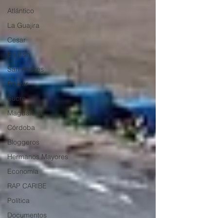
Atlántico
La Guajira
Cesar
English
San Andres
Bolívar
Sucre
Magdalena
Córdoba
Bloggeros
Hermanos Mayores
Economía
RAP CARIBE
Política
Documentos