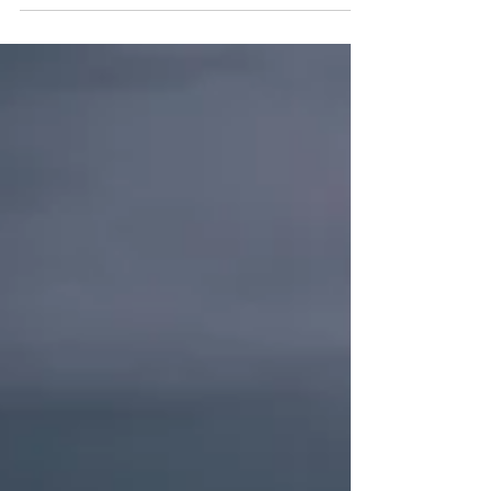
de afluencia en el Océano Atlántico Norte y
la baja anclada de Panamá, La Dirección
General Marítima (Dimar), reporta al gremio
marítimo y comunidades de Barranquilla,
Riohacha, Puerto Bolívar, Cartagena, Turbo,
San Andrés y Providencia, seguir la
recomendaciones del instituto marítimo y
mantenerse informados de las condiciones
meteomarinas