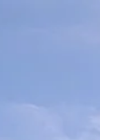
influencia de sistemas de alta presión
subtropical que, al interactuar con la baja
presión sobre el norte de Colombia, ha
intensificado los vientos alisios del noreste,
generando vientos predominantes del este y
noreste entre 37 y 65 km/h.