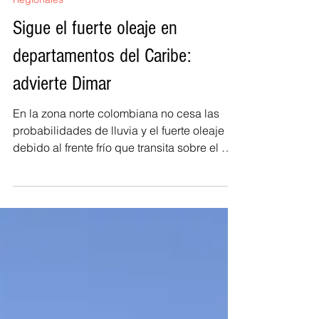
Carlos Hernández Rojas
5 feb
1 min de lectura
Regionales
Sigue el fuerte oleaje en
departamentos del Caribe:
advierte Dimar
En la zona norte colombiana no cesa las
probabilidades de lluvia y el fuerte oleaje
debido al frente frío que transita sobre el mar
Caribe. De acuerdo con la Dirección
General Marítima (DIMAR) entre los días 6 y
8 de febrero de 2026 se presentarán
precipitaciones intermitentes en áreas
aledañas al Archipiélago de San Andrés,
Providencia y Santa Catalina, así como en