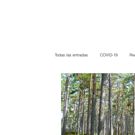
Todas las entradas
COVID-19
Re
Deportes
Atlántico
La Guaj
Córdoba
Bloggeros
Herma
Carnaval
Educación
BID