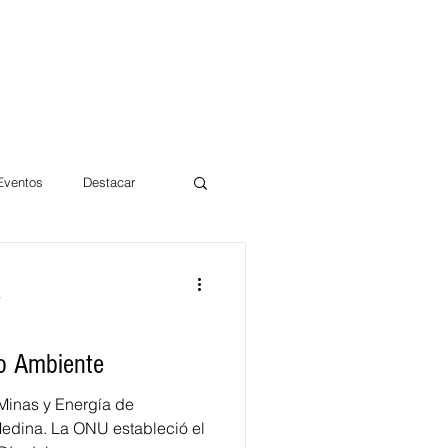
 Eventos
Destacar
Magdalena
a
mentos
Día 10/10 2017
io Ambiente
Minas y Energía de
edina. La ONU estableció el