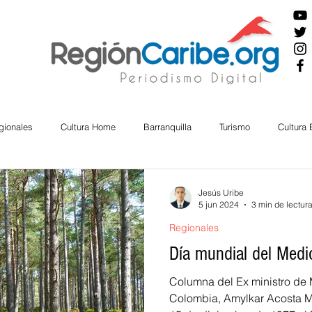
gionales
Cultura Home
Barranquilla
Turismo
Cultura
ira
Cesar
English
San Andres
Bolívar
Sucre
Jesús Uribe
5 jun 2024
3 min de lectur
Regionales
nos Mayores
Economía
RAP CARIBE
Política
Docu
Día mundial del Med
Columna del Ex ministro de 
BIENESTAR
AMBIENTAL
AFRO
Colombia, Amylkar Acosta M