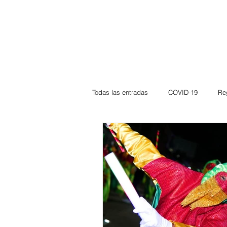
Todas las entradas
COVID-19
Re
Deportes
Atlántico
La Guaj
Córdoba
Bloggeros
Herma
Carnaval
Educación
BID