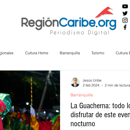
gionales
Cultura Home
Barranquilla
Turismo
Cultura
ira
Cesar
English
San Andres
Bolívar
Sucre
Jesús Uribe
2 feb 2024
2 min de lectur
Barranquilla
nos Mayores
Economía
RAP CARIBE
Política
Docu
La Guacherna: todo l
disfrutar de este eve
nocturno
BIENESTAR
AMBIENTAL
AFRO