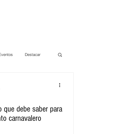
 Eventos
Destacar
Magdalena
a
mentos
Día 10/10 2017
o que debe saber para
nto carnavalero