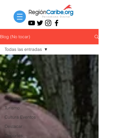
Blog (No tocar)
Todas las entradas
Todas las entradas
COVID-19
Regionales
Cultura Home
Barranquilla
Turismo
Cultura Eventos
Destacar
Deportes