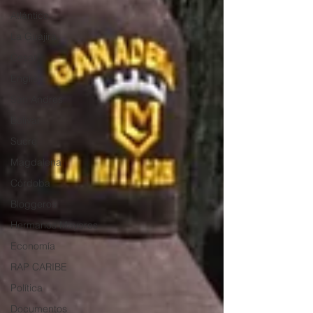
Atlántico
La Guajira
Cesar
English
San Andres
Bolívar
Sucre
Magdalena
Córdoba
Bloggeros
Hermanos Mayores
Economía
RAP CARIBE
Política
Documentos