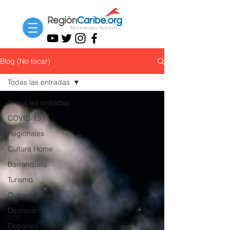
Blog (No tocar)
Todas las entradas
Todas las entradas
COVID-19
Regionales
Cultura Home
Barranquilla
Turismo
Cultura Eventos
Destacar
Deportes