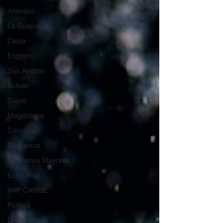
Atlántico
La Guajira
Cesar
English
San Andres
Bolívar
Sucre
Magdalena
Córdoba
Bloggeros
Hermanos Mayores
Economía
RAP CARIBE
Política
Documentos