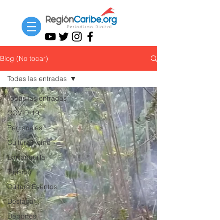
Blog (No tocar)
Todas las entradas
Todas las entradas
COVID-19
Regionales
Cultura Home
Barranquilla
Turismo
Cultura Eventos
Destacar
Deportes