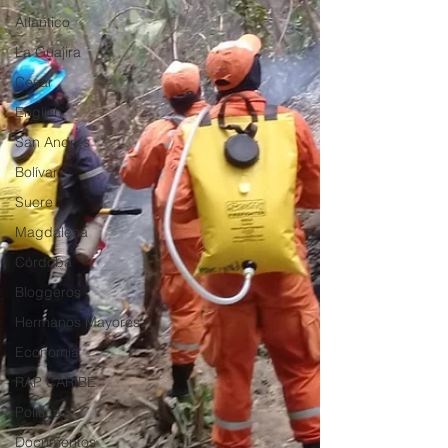
Atlántico
La Guajira
Cesar
English
San Andres
Bolívar
Sucre
Magdalena
Córdoba
Bloggeros
Hermanos Mayores
Economía
RAP CARIBE
Política
Documentos