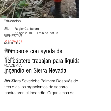
Día 10/10 2017
Carnaval
Educación
BID
BIENESTAR
RegiónCaribe.org
15 ago 2018
1 min de lectura
AMBIENTAL
Magdalena
AFRO
Bomberos con ayuda de
SOCIAL
ACADEMIA
helicóptero trabajan para liquidar
ARTE
incendio en Sierra Nevada
Salud
Por Kiara Severiche Palmera Después de
tres días los organismos de socorro
controlaron el incendio. Organismos de
socorro durante las...