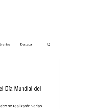
 Eventos
Destacar
Magdalena
a
mentos
Día 10/10 2017
el Día Mundial del
tico se realizarán varias