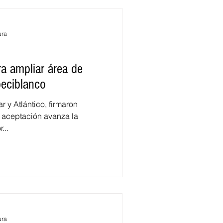
ura
a ampliar área de
beciblanco
 y Atlántico, firmaron
...
ura