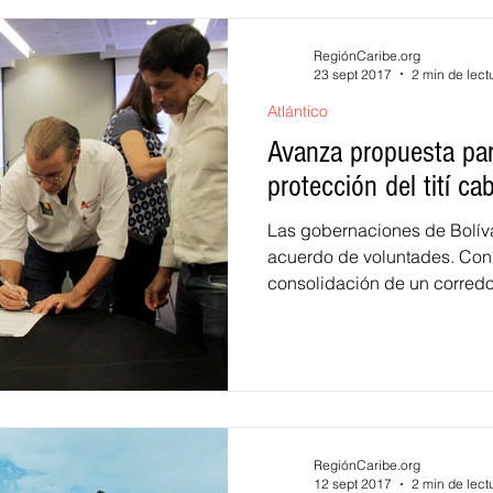
RegiónCaribe.org
23 sept 2017
2 min de lect
Atlántico
Avanza propuesta par
protección del tití ca
Las gobernaciones de Bolívar
acuerdo de voluntades. Con aceptación avanza la
consolidación de un corredor
RegiónCaribe.org
12 sept 2017
2 min de lect