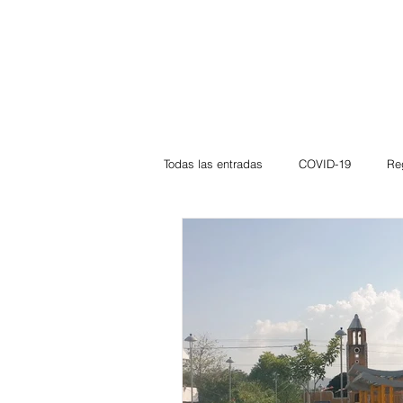
Todas las entradas
COVID-19
Re
Deportes
Atlántico
La Guaj
Córdoba
Bloggeros
Herma
Carnaval
Educación
BID