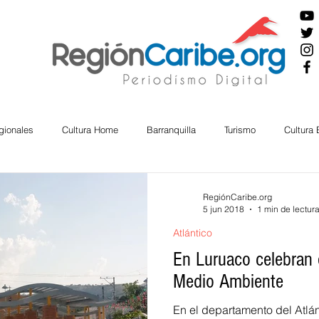
gionales
Cultura Home
Barranquilla
Turismo
Cultura
ira
Cesar
English
San Andres
Bolívar
Sucre
RegiónCaribe.org
5 jun 2018
1 min de lectur
Atlántico
nos Mayores
Economía
RAP CARIBE
Política
Docu
En Luruaco celebran 
Medio Ambiente
BIENESTAR
AMBIENTAL
AFRO
En el departamento del Atlán