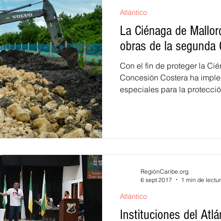
Atlántico
La Ciénaga de Mallorq
obras de la segunda 
Con el fin de proteger la Ci
Concesión Costera ha imp
especiales para la protección
RegiónCaribe.org
6 sept 2017
1 min de lectu
Atlántico
Instituciones del Atl