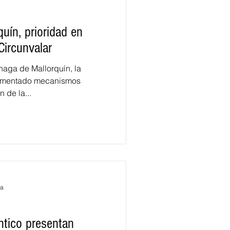
uín, prioridad en
Circunvalar
énaga de Mallorquín, la
lementado mecanismos
 de la...
ra
ántico presentan