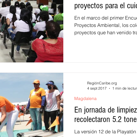
proyectos para el cu
En el marco del primer Encu
Proyectos Ambiental, los col
proyectos que han venido tra
RegiónCaribe.org
4 sept 2017
1 min de lectu
Magdalena
En jornada de limpie
recolectaron 5.2 ton
La versión 12 de la Playatón