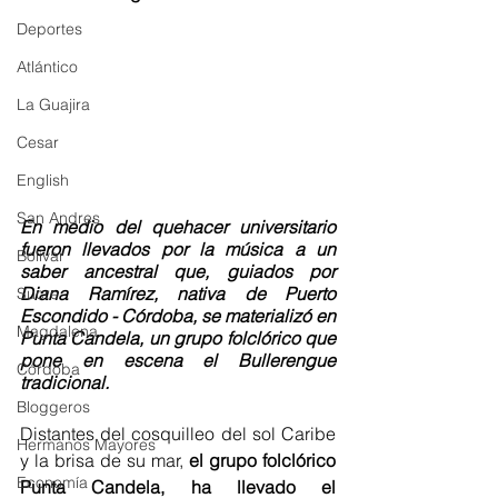
Deportes
Atlántico
La Guajira
Cesar
English
San Andres
En medio del quehacer universitario  
fueron llevados por la música a un 
Bolívar
saber ancestral que, guiados por 
Diana Ramírez, nativa de Puerto 
Sucre
Escondido - Córdoba, se materializó en 
Magdalena
Punta Candela, un grupo folclórico que 
pone en escena el Bullerengue 
Córdoba
tradicional.
Bloggeros
Distantes del cosquilleo del sol Caribe 
Hermanos Mayores
y la brisa de su mar, 
el grupo folclórico 
Economía
Punta Candela, ha llevado el 