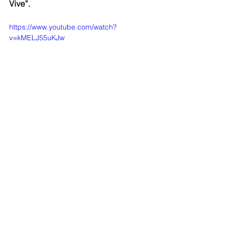
Vive”.
https://www.youtube.com/watch?
v=kMELJ55uKJw
Allí, llevan al oyente a un viaje en el 
que aprenden del Bullerengue y se 
conectan consigo mismo.
 Su lirica 
narra situaciones cotidianas llevadas a 
interpretaciones con distintos colores 
de voz y el constante repique del 
tambor. 
De esta forma,
 Punta Candela llevará a 