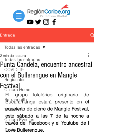
Entrada
Todas las entradas
2 min de lectura
Todas las entradas
Punta Candela, encuentro ancestral
COVID-19
con el Bullerengue en Mangle
Regionales
Festival
Cultura Home
El grupo folclórico originario de 
Barranquilla
Bucaramanga estará presente en 
el 
concierto de cierre de Mangle Festival, 
Turismo
este sábado a las 7 de la noche a 
Cultura Eventos
través del Facebook y el Youtube de I 
Destacar
Love Bullerengue.  