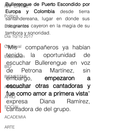
Bullerengue de Puerto Escondido por 
RAP CARIBE
Europa y Colombia 
desde tierra 
Política
santandereana, lugar en donde sus 
integrantes cayeron en la magia de su 
Documentos
tambora y sonoridad. 
Día 10/10 2017
"Mis  compañeros ya habían 
Carnaval
tenido la oportunidad de 
Educación
escuchar Bullerengue en voz 
BID
de Petrona Martínez, sin 
BIENESTAR
embargo, 
empezaron a 
escuchar otras cantadoras y 
AMBIENTAL
fue como amor a primera vista
” 
AFRO
expresa Diana Ramírez, 
SOCIAL
cantadora de del grupo.
ACADEMIA
ARTE