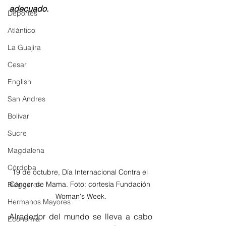
adecuado. 
Deportes
Atlántico
La Guajira
Cesar
English
San Andres
Bolívar
Sucre
Magdalena
Córdoba
19 de octubre, Día Internacional Contra el 
Cáncer de Mama. Foto: cortesía Fundación 
Bloggeros
Woman's Week.
Hermanos Mayores
Alrededor del mundo se lleva a cabo 
Economía