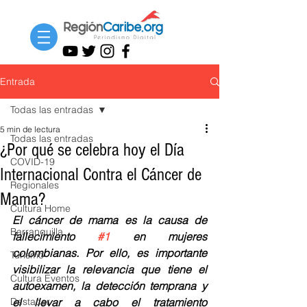
Entrada
Todas las entradas
5 min de lectura
Todas las entradas
¿Por qué se celebra hoy el Día
COVID-19
Internacional Contra el Cáncer de
Regionales
Mama?
Cultura Home
El cáncer de mama es la causa de 
Barranquilla
fallecimiento 
#1
 en mujeres 
colombianas. Por ello, es importante 
Turismo
visibilizar la relevancia que tiene el 
Cultura Eventos
autoexamen, la detección temprana y 
Destacar
el llevar a cabo el tratamiento 