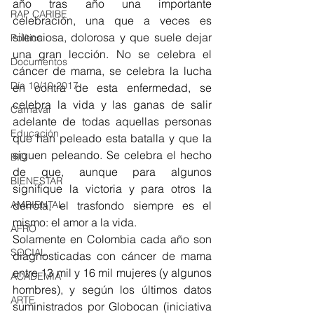
año tras año una importante 
RAP CARIBE
celebración, una que a veces es 
silenciosa, dolorosa y que suele dejar 
Política
una gran lección. No se celebra el 
Documentos
cáncer de mama, se celebra la lucha 
Día 10/10 2017
en contra de esta enfermedad, se 
celebra la vida y las ganas de salir 
Carnaval
adelante de todas aquellas personas 
Educación
que han peleado esta batalla y que la 
siguen peleando. Se celebra el hecho 
BID
de que, aunque para algunos 
BIENESTAR
signifique la victoria y para otros la 
AMBIENTAL
derrota, el trasfondo siempre es el 
mismo: el amor a la vida.
AFRO
Solamente en Colombia cada año son 
SOCIAL
diagnosticadas con cáncer de mama 
entre 13 mil y 16 mil mujeres (y algunos 
ACADEMIA
hombres), y según los últimos datos 
ARTE
suministrados por Globocan (iniciativa 