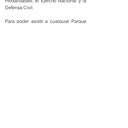
modalidades, el Ejército Nacional y la 
Defensa Civil.
Para poder asistir a cualquier Parque 
Natural Nacional se debe: 
Informarse previamente en la 
página web 
www.parquesnacionales.gov.co 
sobre los protocolos de 
bioseguridad
(Conozca los 
protocolos generales para asistir a 
Parques Naturales Nacionales) 
 Igualmente, invita a usar 
tapabocas, lavarse las manos, 
mantener el distanciamiento social 
de dos metros y seguir todas las 
instrucciones que den los 
guardaparques.