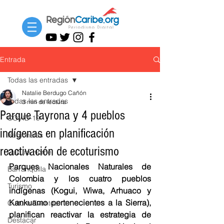
Entrada
Todas las entradas
Natalie Berdugo Cañón
Todas las entradas
3 min de lectura
Parque Tayrona y 4 pueblos
COVID-19
indígenas en planificación
Regionales
reactivación de ecoturismo
Cultura Home
Parques Nacionales Naturales de 
Barranquilla
Colombia y los cuatro pueblos 
Turismo
indígenas (Kogui, Wiwa, Arhuaco y 
Kankuamo pertenecientes a la Sierra), 
Cultura Eventos
planifican reactivar la estrategia de 
Destacar