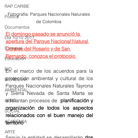
RAP CARIBE
Fotografía: Parques Nacionales Naturales 
Política
de Colombia 
Documentos
El domingo pasado se anunció la 
Día 10/10 2017
apertura del Parque Nacional Natural 
Carnaval
Corales del Rosario y de San 
Bernardo, conozca el protocolo 
Educación
BID
En el marco de los acuerdos para la 
protección ambiental y cultural de los 
BIENESTAR
Parques Nacionales Naturales Tayrona 
AMBIENTAL
y Sierra Nevada de Santa Marta se 
adelantan procesos de 
 planificación y 
AFRO
organización de todos los aspectos 
SOCIAL
relacionados con el buen manejo del 
ACADEMIA
territorio
ARTE
Según la entidad se desarrollarán 
dos 