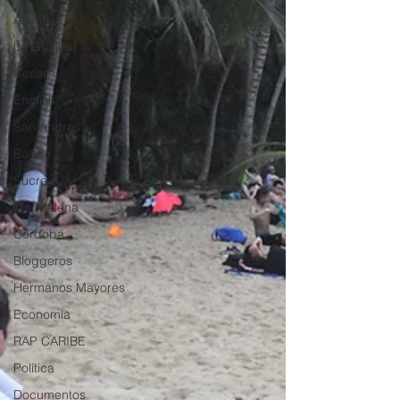
Atlántico
La Guajira
Cesar
English
San Andres
Bolívar
Sucre
Magdalena
Córdoba
Bloggeros
Hermanos Mayores
Economía
RAP CARIBE
Política
Documentos