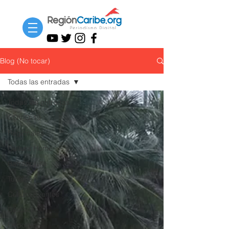
Blog (No tocar)
Todas las entradas
Todas las entradas
COVID-19
Regionales
Cultura Home
Barranquilla
Turismo
Cultura Eventos
Destacar
Deportes