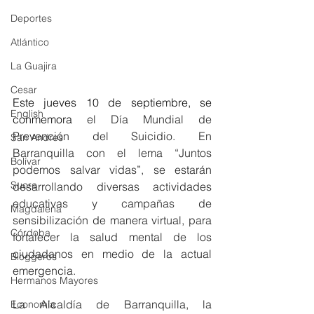
Deportes
Atlántico
La Guajira
Cesar
Este jueves 10 de septiembre, se 
English
conmemora 
el Día Mundial de 
Prevención del Suicidio. En 
San Andres
Barranquilla con el lema “Juntos 
Bolívar
podemos salvar vidas”, se estarán 
Sucre
desarrollando diversas actividades 
educativas y campañas de 
Magdalena
sensibilización de manera virtual, para 
Córdoba
fortalecer la salud mental de los 
ciudadanos en medio de la actual 
Bloggeros
emergencia. 
Hermanos Mayores
La Alcaldía de Barranquilla, la 
Economía