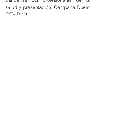
pandemia por profesionales de la 
salud y presentación: Campaña Duelo 
COVID-19.
Viernes 11 de septiembre:
 Pregrabado 
VIH y suicidio y difusión de piezas 
comunicativas sobre prevención en 
población migrante; Capsulas de 
“Casa de Valientes” prevención de 
suicidio y Vivencias LGTBI y suicidio.
Miércoles 16 de septiembre:
 Foro 
virtual de clausura “Demostrar que se 
puede prevenir, tu salud mental no da 
espera”. Lidera Silvana Puello Visbal, 
primera dama del Distrito.
BIENESTAR