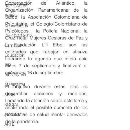
Gobernación del Atlántico, la 
RAP CARIBE
Organización Panamericana de la 
Política
Salud, la Asociación Colombiana de 
Psiquiatría, el Colegio Colombiano de 
Documentos
Psicólogos,  la Policía Nacional, la 
Día 10/10 2017
Cruz Roja, Mujeres Gestoras de Paz y 
la Fundación Lili Elbe, son las 
Carnaval
entidades que trabajan en alianza 
Educación
liderando la agenda que inició este 
BID
lunes 7 de septiembre y finalizará el 
miércoles 16 de septiembre.
BIENESTAR
AMBIENTAL
El objetivo durante estos días es 
desarrollar acciones y medidas, 
AFRO
llamando la atención sobre este tema y 
SOCIAL
analizando el posible aumento de los 
problemas de salud mental derivados 
ACADEMIA
de la pandemia.
ARTE