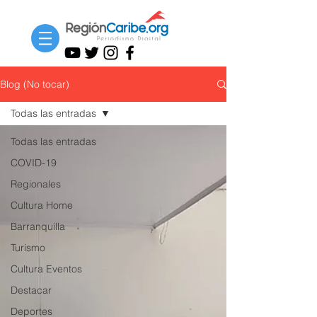
Blog (No tocar)
Todas las entradas
Todas las entradas
COVID-19
Regionales
Cultura Home
Barranquilla
Turismo
Cultura Eventos
Destacar
Deportes