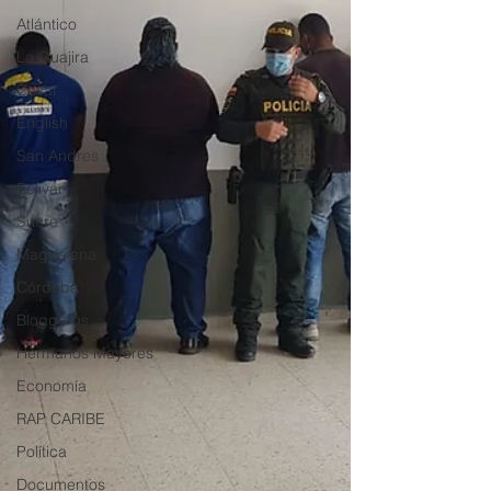
Atlántico
La Guajira
Cesar
English
San Andres
Bolívar
Sucre
Magdalena
Córdoba
Bloggeros
Hermanos Mayores
Economía
RAP CARIBE
Política
Documentos