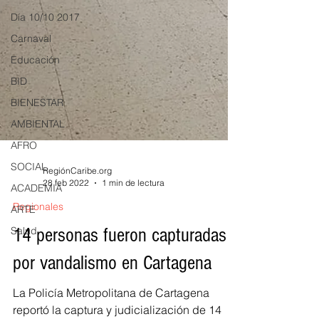
Día 10/10 2017
Carnaval
Educación
BID
BIENESTAR
AMBIENTAL
AFRO
SOCIAL
ACADEMIA
RegiónCaribe.org
28 feb 2022
1 min de lectura
ARTE
Regionales
Salud
14 personas fueron capturadas
por vandalismo en Cartagena
La Policía Metropolitana de Cartagena