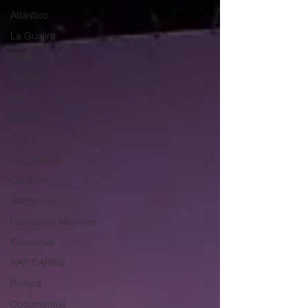
Atlántico
La Guajira
Cesar
English
San Andres
Bolívar
Sucre
Magdalena
Córdoba
Bloggeros
Hermanos Mayores
Economía
RAP CARIBE
Política
Documentos