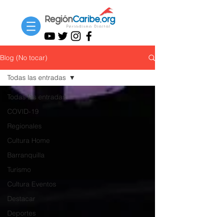
Blog (No tocar)
Todas las entradas
Todas las entradas
COVID-19
Regionales
Cultura Home
Barranquilla
Turismo
Cultura Eventos
Destacar
Deportes