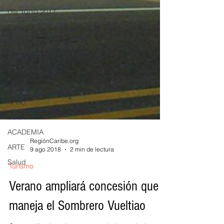
Día 10/10 2017
Carnaval
Educación
BID
BIENESTAR
AMBIENTAL
AFRO
SOCIAL
ACADEMIA
ARTE
RegiónCaribe.org
Salud
9 ago 2018
2 min de lectura
Turismo
Verano ampliará concesión que
maneja el Sombrero Vueltiao