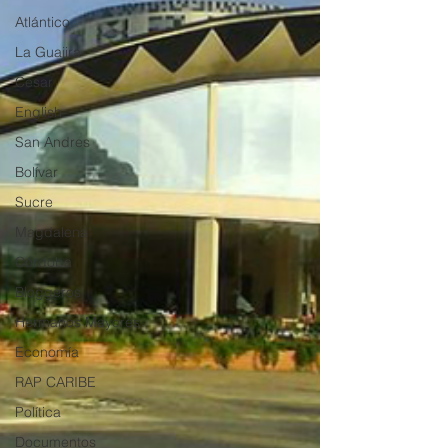
Atlántico
La Guajira
Cesar
English
San Andres
Bolívar
Sucre
Magdalena
Córdoba
Bloggeros
Hermanos Mayores
Economía
RAP CARIBE
Política
Documentos