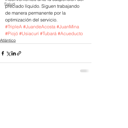
Salud
preciado líquido. Siguen trabajando 
de manera permanente por la 
optimización del servicio. 
#TripleA
#JuandeAcosta
#JuanMina
#Piojó
#Usiacurí
#Tubará
#Acueducto
Atlántico
Ver todo
Entradas recientes