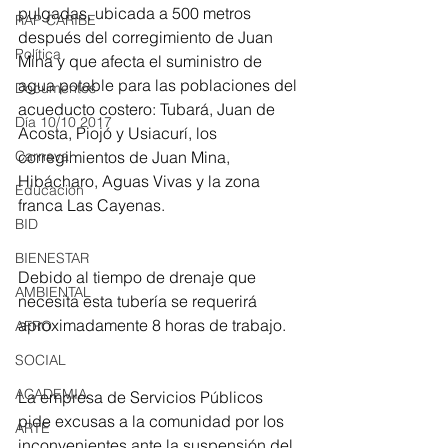
pulgadas, ubicada a 500 metros 
RAP CARIBE
después del corregimiento de Juan 
Política
Mina y que afecta el suministro de 
agua potable para las poblaciones del 
Documentos
acueducto costero: Tubará, Juan de 
Día 10/10 2017
Acosta, Piojó y Usiacurí, los 
Carnaval
corregimientos de Juan Mina, 
Hibácharo, Aguas Vivas y la zona 
Educación
franca Las Cayenas.
BID
BIENESTAR
Debido al tiempo de drenaje que 
AMBIENTAL
necesita esta tubería se requerirá 
aproximadamente 8 horas de trabajo.
AFRO
SOCIAL
ACADEMIA
La empresa de Servicios Públicos 
pide excusas a la comunidad por los 
ARTE
inconvenientes ante la suspensión del 