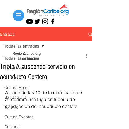
Entrada
Todas las entradas
RegiónCaribe.org
Todas las entradas
1 min de lectura
Triple A suspende servicio en
COVID-19
acueducto Costero
Regionales
Cultura Home
A partir de las 10 de la mañana Triple 
Barranquilla
A reparará una fuga en tubería de 
conducción del acueducto costero.
Turismo
Cultura Eventos
Destacar