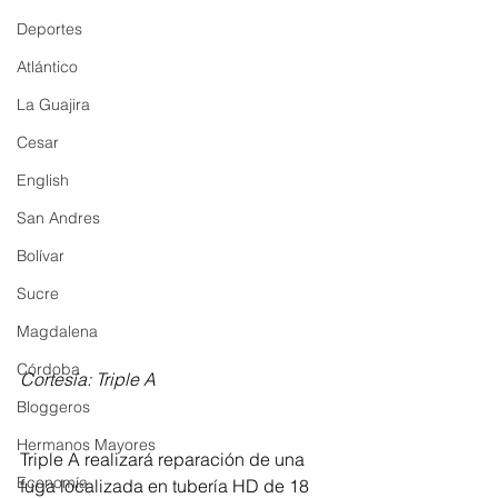
Deportes
Atlántico
La Guajira
Cesar
English
San Andres
Bolívar
Sucre
Magdalena
Córdoba
Cortesía: Triple A
Bloggeros
Hermanos Mayores
Triple A realizará reparación de una 
Economía
fuga localizada en tubería HD de 18 