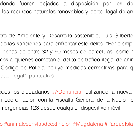
onde fueron dejados a disposición por los delit
los recursos naturales renovables y porte ilegal de ar
tro de Ambiente y Desarrollo sostenible, Luis Gilberto M
o las sanciones para enfrentar este delito. “Por ejempl
 penas de entre 32 y 90 meses de cárcel, así como m
os a quienes cometan el delito de tráfico ilegal de anim
Código de Policía incluyó medidas correctivas para qu
idad ilegal”, puntualizó.
 todos los ciudadanos 
#ADenunciar
 utilizando la nueva
en coordinación con la Fiscalía General de la Nación o
emergencias 123 desde cualquier dispositivo móvil.
io
#animalesenvíasdeextinción
#Magdalena
#ParqueIsl