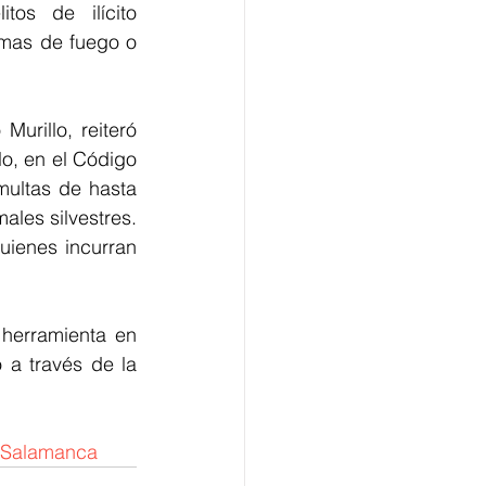
os de ilícito 
mas de fuego o 
urillo, reiteró 
o, en el Código 
ultas de hasta 
ales silvestres. 
ienes incurran 
 herramienta en 
 a través de la 
aSalamanca