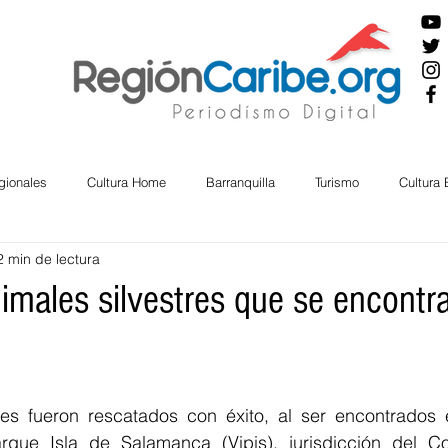
gionales
Cultura Home
Barranquilla
Turismo
Cultura
2 min de lectura
ira
Cesar
English
San Andres
Bolívar
Sucre
imales silvestres que se encontr
nos Mayores
Economía
RAP CARIBE
Política
Docu
res fueron rescatados con éxito, al ser encontrados 
BIENESTAR
AMBIENTAL
AFRO
rque Isla de Salamanca (Vipis), jurisdicción del Co