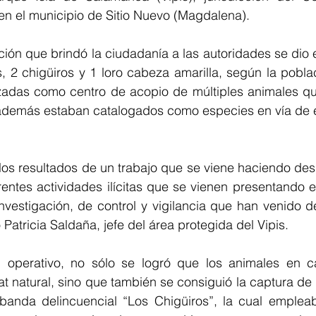
en el municipio de Sitio Nuevo (Magdalena).
ción que brindó la ciudadanía a las autoridades se dio e
s, 2 chigüiros y 1 loro cabeza amarilla, según la poblac
izadas como centro de acopio de múltiples animales qu
y además estaban catalogados como especies en vía de e
 los resultados de un trabajo que se viene haciendo de
erentes actividades ilícitas que se vienen presentando e
nvestigación, de control y vigilancia que han venido de
 Patricia Saldaña, jefe del área protegida del Vipis.
operativo, no sólo se logró que los animales en cau
at natural, sino que también se consiguió la captura de
banda delincuencial “Los Chigüiros”, la cual empleab