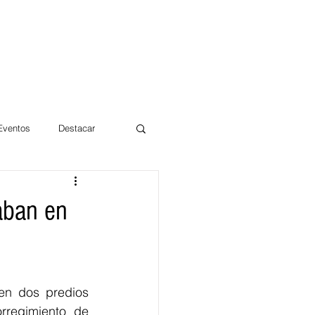
 Eventos
Destacar
Magdalena
aban en
mentos
Día 10/10 2017
en dos predios 
rregimiento de 