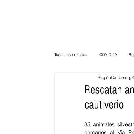
Todas las entradas
COVID-19
Re
RegiónCaribe.org
Deportes
Atlántico
La Guaj
Rescatan an
cautiverio
Córdoba
Bloggeros
Herma
35 animales silvest
Carnaval
Educación
BID
cercanos al Vía Pa