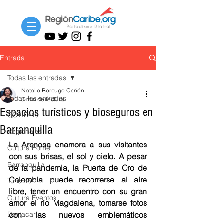
Entrada
Todas las entradas
Natalie Berdugo Cañón
Todas las entradas
3 min de lectura
Espacios turísticos y bioseguros en
COVID-19
Barranquilla
Regionales
La Arenosa enamora a sus visitantes 
Cultura Home
con sus brisas, el sol y cielo. A pesar 
Barranquilla
de la pandemia, la Puerta de Oro de 
Colombia puede recorrerse al aire 
Turismo
libre, tener un encuentro con su gran 
Cultura Eventos
amor el río Magdalena, tomarse fotos 
Destacar
con las nuevos emblemáticos 