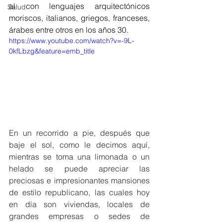
al con 
lenguajes arquitectónicos 
Salud
moriscos, italianos, griegos, franceses, 
árabes entre otros en los años 30.  
https://www.youtube.com/watch?v=-9L-
0kfLbzg&feature=emb_title
En un recorrido a pie, después que 
baje el sol, como le decimos aquí, 
mientras se toma una limonada o un 
helado se puede apreciar las  
preciosas e impresionantes mansiones 
de estilo republicano, las cuales hoy 
en día son viviendas, locales de 
grandes empresas o sedes de 