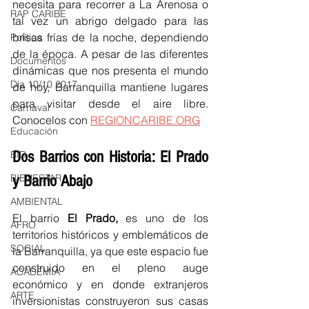
necesita para recorrer a La Arenosa o 
RAP CARIBE
tal vez un abrigo delgado para las 
brisas frías de la noche, dependiendo 
Política
de la época. A pesar de las diferentes 
Documentos
dinámicas que nos presenta el mundo 
Día 10/10 2017
de hoy, Barranquilla mantiene lugares 
para visitar desde el aire libre. 
Carnaval
Conocelos con 
REGIONCARIBE.ORG
Educación
Dos Barrios con Historia: El Prado 
BID
BIENESTAR
y Barrio Abajo  
AMBIENTAL
El barrio 
El Prado,
 es uno de los 
AFRO
territorios históricos y emblemáticos de 
SOCIAL
la Barranquilla, ya que este espacio fue 
construido en el pleno auge 
ACADEMIA
económico y en donde extranjeros 
ARTE
inversionistas construyeron sus casas 