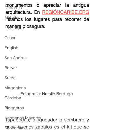
monumentos o apreciar la antigua 
Deportes
arquitectura. En 
REGIÓNCARIBE.ORG
Atlántico
listamos los lugares para recorrer de 
manera biosegura. 
La Guajira
Cesar
English
San Andres
Bolívar
Sucre
Magdalena
Fotografía: Natalie Berdugo 
Córdoba
Bloggeros
Hermanos Mayores
Tapabocas, bloqueador o sombrero y 
unos buenos zapatos es el kit que se 
Economía