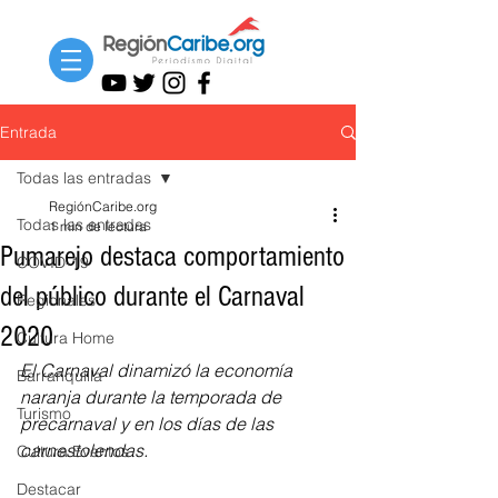
Entrada
Todas las entradas
RegiónCaribe.org
Todas las entradas
1 min de lectura
Pumarejo destaca comportamiento
COVID-19
del público durante el Carnaval
Regionales
2020
Cultura Home
El Carnaval dinamizó la economía 
Barranquilla
naranja durante la temporada de 
Turismo
precarnaval y en los días de las 
carnestolendas.
Cultura Eventos
Destacar