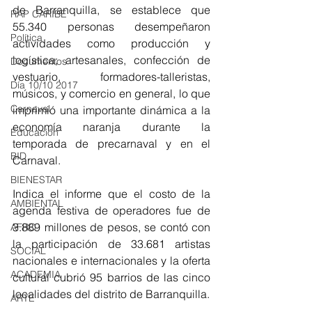
de Barranquilla, se establece que 
RAP CARIBE
55.340 personas desempeñaron 
Política
actividades como producción y 
logística; artesanales, confección de 
Documentos
vestuario, formadores-talleristas, 
Día 10/10 2017
músicos, y comercio en general, lo que 
Carnaval
imprimió una importante dinámica a la 
economía naranja durante la 
Educación
temporada de precarnaval y en el 
BID
Carnaval.
BIENESTAR
Indica el informe que el costo de la 
AMBIENTAL
agenda festiva de operadores fue de 
3.889 millones de pesos, se contó con 
AFRO
la participación de 33.681 artistas 
SOCIAL
nacionales e internacionales y la oferta 
ACADEMIA
cultural cubrió 95 barrios de las cinco 
localidades del distrito de Barranquilla.
ARTE