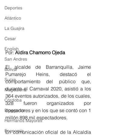
Deportes
Atlántico
La Guajira
Cesar
English
Por: 
Aldira Chamorro Ojeda
San Andres
El alcalde de Barranquilla, Jaime 
Bolívar
Pumarejo Heins, destacó el 
Sucre
comportamiento del público que, 
durante el Carnaval 2020, asistió a los 
Magdalena
364 eventos autorizados, de los cuales, 
Córdoba
328 fueron organizados por 
operadores y en los que se contó con 1 
Bloggeros
millón 898 mil espectadores.
Hermanos Mayores
Economía
En comunicación oficial de la Alcaldía 