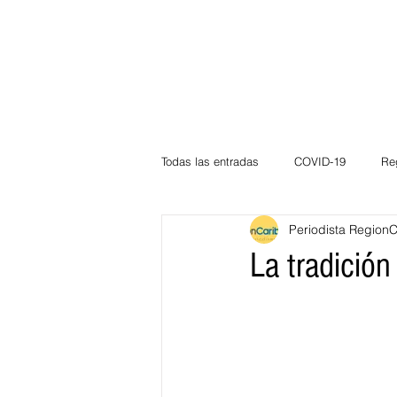
Todas las entradas
COVID-19
Re
Periodista Region
Deportes
Atlántico
La Guaj
La tradición
Córdoba
Bloggeros
Herma
Carnaval
Educación
BID