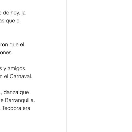
 de hoy, la 
s que el 
ron que el 
iones.
s y amigos 
n el Carnaval. 
s, danza que 
e Barranquilla. 
a Teodora era 