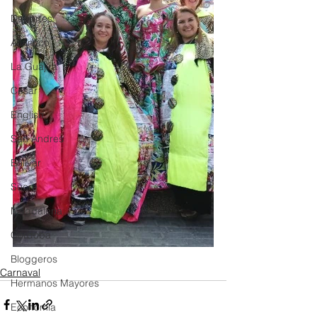
Deportes
Atlántico
La Guajira
Cesar
English
San Andres
Bolívar
Sucre
Magdalena
Córdoba
Bloggeros
Carnaval
Hermanos Mayores
Economía