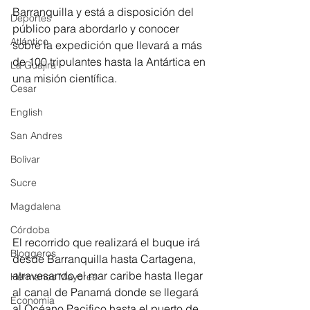
Barranquilla y está a disposición del 
Deportes
público para abordarlo y conocer 
Atlántico
sobre la expedición que llevará a más 
de 100 tripulantes hasta la Antártica en 
La Guajira
una misión científica. 
Cesar
English
San Andres
Bolívar
Sucre
Magdalena
Córdoba
El recorrido que realizará el buque irá 
Bloggeros
desde Barranquilla hasta Cartagena, 
atravesando el mar caribe hasta llegar 
Hermanos Mayores
al canal de Panamá donde se llegará 
Economía
al Océano Pacifico hasta el puerto de 