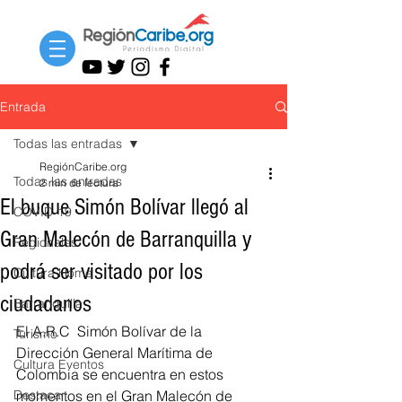
Entrada
Todas las entradas
RegiónCaribe.org
Todas las entradas
2 min de lectura
El buque Simón Bolívar llegó al
COVID-19
Gran Malecón de Barranquilla y
Regionales
podrá ser visitado por los
Cultura Home
ciudadanos
Barranquilla
El A.R.C  Simón Bolívar de la 
Turismo
Dirección General Marítima de 
Cultura Eventos
Colombia se encuentra en estos 
Destacar
momentos en el Gran Malecón de 