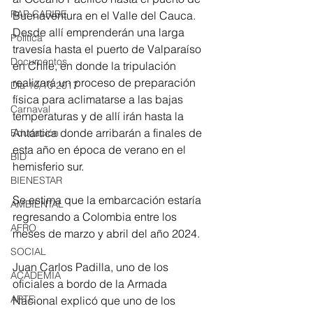
RAP CARIBE
Buenaventura en el Valle del Cauca. 
Desde allí emprenderán una larga 
Política
travesía hasta el puerto de Valparaíso 
Documentos
en Chile, en donde la tripulación 
realizará un proceso de preparación 
Día 10/10 2017
física para aclimatarse a las bajas 
Carnaval
temperaturas y de allí irán hasta la 
Antártica donde arribarán a finales de 
Educación
esta año en época de verano en el 
BID
hemisferio sur. 
BIENESTAR
Se estima que la embarcación estaría 
AMBIENTAL
regresando a Colombia entre los 
AFRO
meses de marzo y abril del año 2024.  
SOCIAL
Juan Carlos Padilla, uno de los 
ACADEMIA
oficiales a bordo de la Armada 
ARTE
Nacional explicó que uno de los 