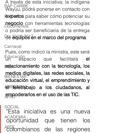
A través de esta iniciativa; la indígena 
RAP CARIBE
Wayuu, podrá ponerse en contacto con 
expertos
 para saber cómo potenciar su 
Política
negocio
 con herramientas tecnologías 
Documentos
o podría ser beneficiaria de la entrega 
Día 10/10 2017
de 
equipos en el marco del programa
. 
Carnaval
Pues, como indicó la ministra, este será 
Educación
un espacio que facilitará 
el 
relacionamiento con la tecnología, los 
BID
medios digitales, las redes sociales, la 
BIENESTAR
educación virtual, el emprendimiento y 
AMBIENTAL
el teletrabajo a los ciudadanos, al 
empoderarlos en el uso de las TIC. 
AFRO
SOCIAL
"Esta iniciativa es una nueva 
ACADEMIA
oportunidad que tienen los 
ARTE
colombianos de las regiones 