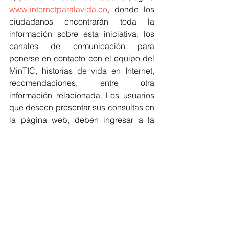
www.internetparalavida.co
, donde los 
ciudadanos encontrarán toda la 
información sobre esta iniciativa, los 
canales de comunicación para 
ponerse en contacto con el equipo del 
MinTIC, historias de vida en Internet, 
recomendaciones, entre otra 
información relacionada. Los usuarios 
que deseen presentar sus consultas en 
la página web, deben ingresar a la 
sección "Pregunta aquí sobre Internet" y 
llenar el formulario.
"No tengan miedo, 
arriésguense y pregunte lo que 
quieran" concluyó la ministra.  
Regionales