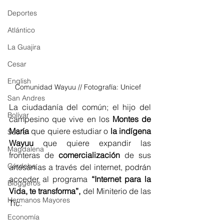
Deportes
Atlántico
La Guajira
Cesar
English
Comunidad Wayuu // Fotografía: Unicef  
San Andres
La ciudadanía del común; el hijo del 
Bolívar
campesino que vive en los 
Montes de 
María
 que quiere estudiar o 
la indígena 
Sucre
Wayuu
 que quiere expandir las 
Magdalena
fronteras de 
comercialización
 de sus 
Córdoba
artesanías a través del internet, podrán 
acceder al programa 
“Internet para la 
Bloggeros
Vida, te transforma”,
 del Miniterio de las 
Hermanos Mayores
Tic.
Economía