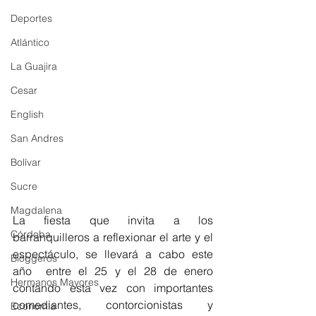
Deportes
Atlántico
La Guajira
Cesar
English
San Andres
Bolívar
Sucre
Magdalena
La fiesta que invita a los 
Córdoba
barranquilleros a reflexionar el arte y el 
espectáculo, se llevará a cabo este 
Bloggeros
año  entre el 25 y el 28 de enero 
Hermanos Mayores
contando esta vez con importantes 
comediantes, contorcionistas y 
Economía