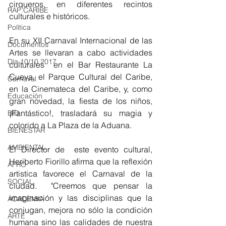
cirqueros, en diferentes recintos 
RAP CARIBE
culturales e históricos. 
Política
En su XII Carnaval Internacional de las 
Documentos
Artes se llevaran a cabo actividades 
Día 10/10 2017
culturales  en el Bar Restaurante La 
Cueva, el Parque Cultural del Caribe, 
Carnaval
en la Cinemateca del Caribe, y, como 
Educación
gran novedad, la fiesta de los niños, 
¡Fantástico!, trasladará su magia y 
BID
colorido a La Plaza de la Aduana. 
BIENESTAR
AMBIENTAL
El Director de  este evento cultural, 
Heriberto Fiorillo afirma que la reflexión 
AFRO
artistica favorece el Carnaval de la 
SOCIAL
ciudad.  "Creemos que pensar la 
imaginación y las disciplinas que la 
ACADEMIA
conjugan, mejora no sólo la condición 
ARTE
humana sino las calidades de nuestra 