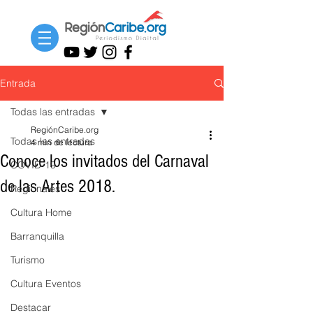
Entrada
Todas las entradas
RegiónCaribe.org
Todas las entradas
4 min de lectura
Conoce los invitados del Carnaval
COVID-19
de las Artes 2018.
Regionales
Cultura Home
Barranquilla
Turismo
Cultura Eventos
Destacar