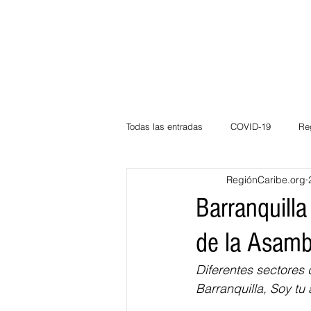
Todas las entradas
COVID-19
Re
RegiónCaribe.org
Deportes
Atlántico
La Guaj
Barranquilla
de la Asamb
Córdoba
Bloggeros
Herma
Diferentes sectores 
Barranquilla, Soy tu a
Carnaval
Educación
BID