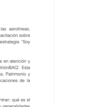
as aerolíneas, 
acitación sobre 
strategia “Soy 
s en atención y 
triónBAQ’. Esta 
, Patrimonio y 
caciones de la 
ran: qué es el 
s generalidades 