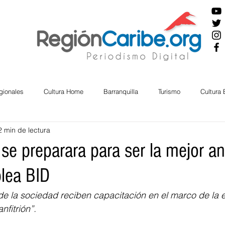
gionales
Cultura Home
Barranquilla
Turismo
Cultura
2 min de lectura
ira
Cesar
English
San Andres
Bolívar
Sucre
 se preparara para ser la mejor an
lea BID
nos Mayores
Economía
RAP CARIBE
Política
Docu
de la sociedad reciben capacitación en el marco de la e
nfitrión”.
BIENESTAR
AMBIENTAL
AFRO