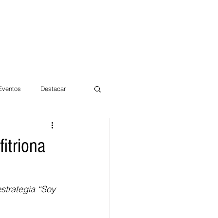
 Eventos
Destacar
Magdalena
fitriona
mentos
Día 10/10 2017
strategia “Soy 