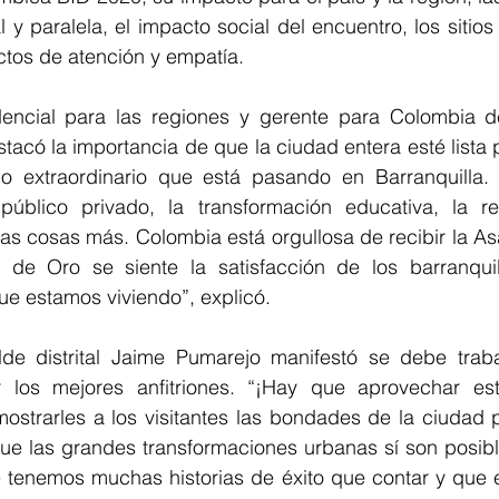
 y paralela, el impacto social del encuentro, los sitios 
ectos de atención y empatía.
dencial para las regiones y gerente para Colombia d
acó la importancia de que la ciudad entera esté lista p
 lo extraordinario que está pasando en Barranquilla.
público privado, la transformación educativa, la re
ntas cosas más. Colombia está orgullosa de recibir la As
 de Oro se siente la satisfacción de los barranquil
ue estamos viviendo”, explicó.
alde distrital Jaime Pumarejo manifestó se debe trab
los mejores anfitriones. “¡Hay que aprovechar esta
mostrarles a los visitantes las bondades de la ciudad 
e las grandes transformaciones urbanas sí son posible
 tenemos muchas historias de éxito que contar y que es