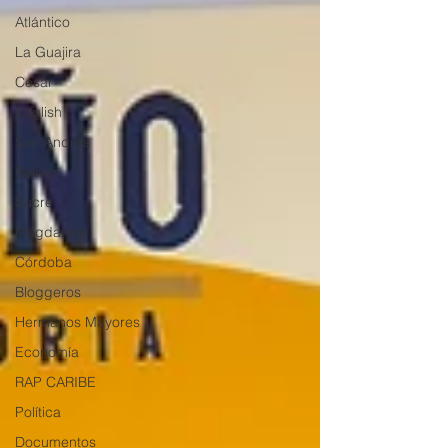
Atlántico
La Guajira
Cesar
English
San Andres
Bolívar
Sucre
Magdalena
Córdoba
Bloggeros
Hermanos Mayores
Economía
RAP CARIBE
Política
Documentos