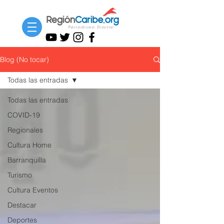
Blog (No tocar)
Todas las entradas
Todas las entradas
COVID-19
Regionales
Cultura Home
Barranquilla
Turismo
Cultura Eventos
Destacar
Deportes