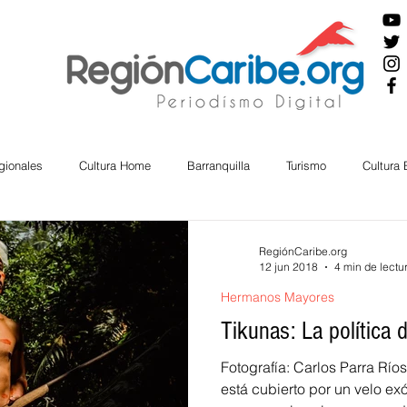
gionales
Cultura Home
Barranquilla
Turismo
Cultura
ira
Cesar
English
San Andres
Bolívar
Sucre
RegiónCaribe.org
12 jun 2018
4 min de lectu
Hermanos Mayores
nos Mayores
Economía
RAP CARIBE
Política
Docu
Tikunas: La política 
Fotografía: Carlos Parra Rí
BIENESTAR
AMBIENTAL
AFRO
está cubierto por un velo ex