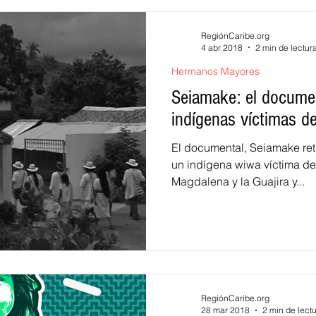
RegiónCaribe.org
4 abr 2018
2 min de lectur
Hermanos Mayores
Seiamake: el documen
indígenas víctimas de
El documental, Seiamake retr
un indígena wiwa víctima del
Magdalena y la Guajira y...
RegiónCaribe.org
28 mar 2018
2 min de lect