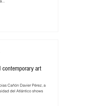
...
a
 contemporary art
pias Cañón Davier Pérez, a
rsidad del Atlántico shows