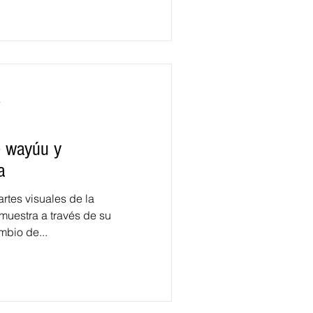
a
e wayúu y
a
artes visuales de la
 muestra a través de su
mbio de...