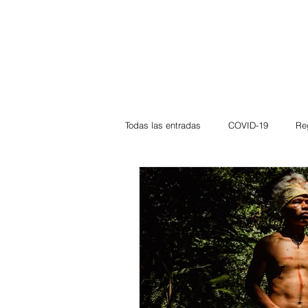
Todas las entradas
COVID-19
Re
Deportes
Atlántico
La Guaj
Córdoba
Bloggeros
Herma
Carnaval
Educación
BID