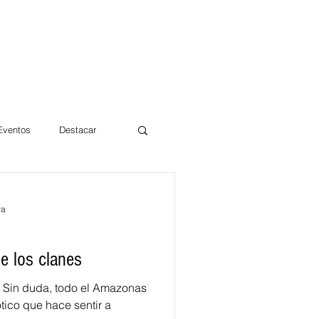
 Eventos
Destacar
Magdalena
ra
mentos
Día 10/10 2017
de los clanes
os Sin duda, todo el Amazonas
ótico que hace sentir a