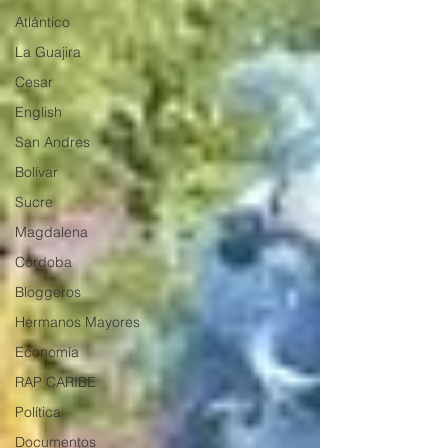
Atlántico
La Guajira
Cesar
English
San Andres
Bolívar
Sucre
Magdalena
Córdoba
Bloggeros
Hermanos Mayores
Economía
RAP CARIBE
Política
Documentos