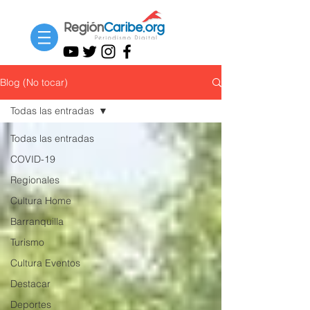
Blog (No tocar)
Todas las entradas
Todas las entradas
COVID-19
Regionales
Cultura Home
Barranquilla
Turismo
Cultura Eventos
Destacar
Deportes