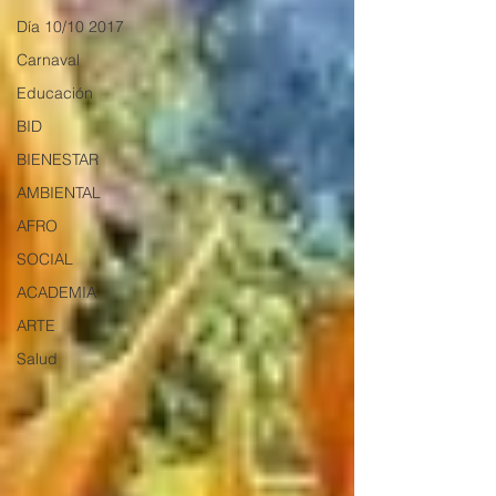
Día 10/10 2017
Carnaval
Educación
BID
BIENESTAR
AMBIENTAL
AFRO
SOCIAL
ACADEMIA
ARTE
Salud