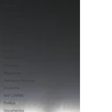
Atlántico
La Guajira
Cesar
English
San Andres
Bolívar
Sucre
Magdalena
Córdoba
Bloggeros
Hermanos Mayores
Economía
RAP CARIBE
Política
Documentos