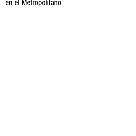
Barranquilla
Así será la operación de
Transmetro por partido de Junior
en el Metropolitano
Archivo de referencia. Este jueves 1 de
marzo se disputará el encuentro de Junior
ante Palmeiras por la fase de grupo de la
Copa...