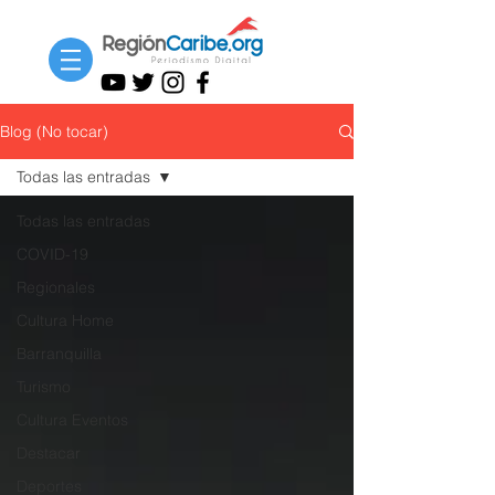
Blog (No tocar)
Todas las entradas
Todas las entradas
COVID-19
Regionales
Cultura Home
Barranquilla
Turismo
Cultura Eventos
Destacar
Deportes