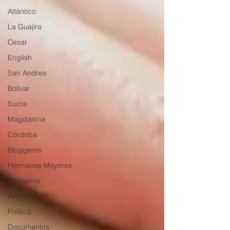
Atlántico
La Guajira
Cesar
English
San Andres
Bolívar
Sucre
Magdalena
Córdoba
Bloggeros
Hermanos Mayores
Economía
RAP CARIBE
Política
Documentos