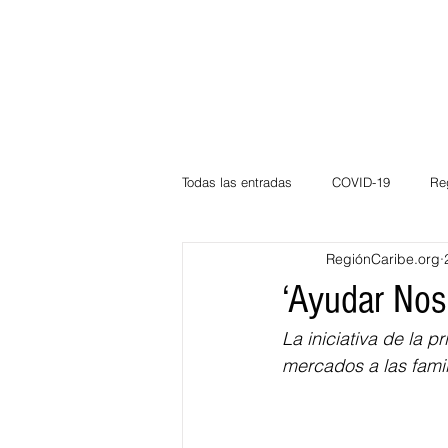
Todas las entradas
COVID-19
Re
RegiónCaribe.org
Deportes
Atlántico
La Guaj
‘Ayudar Nos
La iniciativa de la 
Córdoba
Bloggeros
Herma
mercados a las fami
Carnaval
Educación
BID