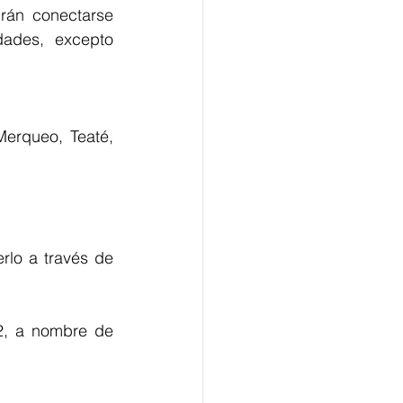
án conectarse 
dades, excepto 
erqueo, Teaté, 
lo a través de 
2, a nombre de 