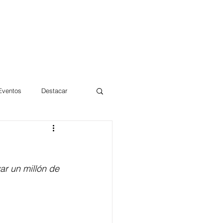
 Eventos
Destacar
Magdalena
ar un millón de 
mentos
Día 10/10 2017