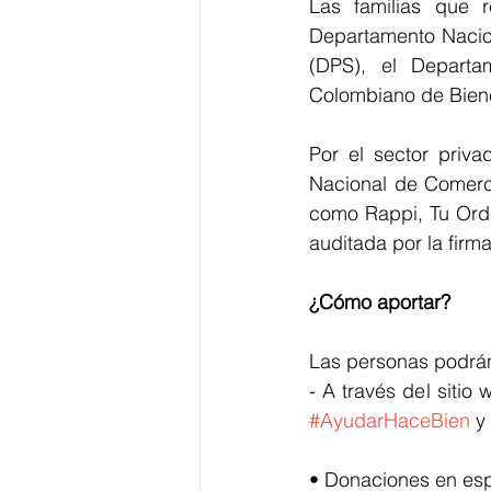
Las familias que re
Departamento Nacion
(DPS), el Departam
Colombiano de Bienes
Por el sector priv
Nacional de Comercia
como Rappi, Tu Orde
auditada por la fir
¿Cómo aportar?
Las personas podrán
#AyudarHaceBien
 y
• Donaciones en es