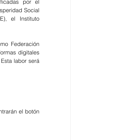
ficadas por el 
peridad Social 
, el Instituto 
omo Federación 
ormas digitales 
Esta labor será 
- A través del sitio web https://coronaviruscolombia.gov.co/ en el que encontrarán el botón 