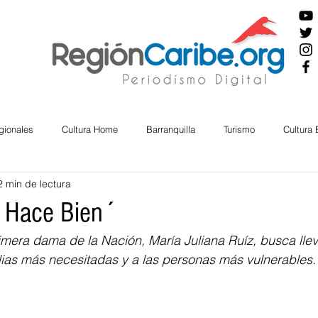
gionales
Cultura Home
Barranquilla
Turismo
Cultura
2 min de lectura
ira
Cesar
English
San Andres
Bolívar
Sucre
 Hace Bien´
primera dama de la Nación, María Juliana Ruíz, busca llev
nos Mayores
Economía
RAP CARIBE
Política
Docu
lias más necesitadas y a las personas más vulnerables.
BIENESTAR
AMBIENTAL
AFRO