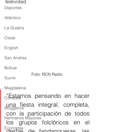
festividad. 
Deportes
Atlántico
La Guajira
Cesar
English
San Andres
Bolívar
Foto: RCN Radio
Sucre
Magdalena
“Estamos pensando en hacer 
Córdoba
una fiesta integral, completa, 
Bloggeros
con la participación de todos 
Hermanos Mayores
los grupos folclóricos en el 
Economía
desfile de fandangueras, las 