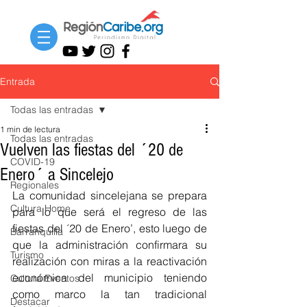
Entrada
Todas las entradas
1 min de lectura
Todas las entradas
Vuelven las fiestas del ´20 de
COVID-19
Enero´ a Sincelejo
Regionales
La comunidad sincelejana se prepara 
Cultura Home
para lo que será el regreso de las 
fiestas del ´20 de Enero’, esto luego de 
Barranquilla
que la administración confirmara su 
Turismo
realización con miras a la reactivación 
económica del municipio teniendo 
Cultura Eventos
como marco la tan tradicional 
Destacar