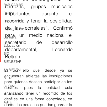
RAP CARIBE
carrozas, grupos musicales 
importantes durante el 
Política
recorrido y tener la posibilidad 
Documentos
de las corralejas”, Confirmó 
Día 10/10 2017
para un medio nacional el 
Carnaval
secretario de desarrollo 
Educación
departamental, Leonardo 
BID
Beltrán.
BIENESTAR
AMBIENTAL
Es por ello que, desde ya se 
encuentran abiertas las inscripciones 
AFRO
para quienes deseen participar en los 
SOCIAL
desfiles, pues la entidad está 
analizando tener un recorrido de los 
ACADEMIA
desfiles en una forma controlada, en 
ARTE
donde las personas puedan guardar la 