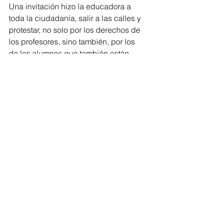
Una invitación hizo la educadora a 
toda la ciudadanía, salir a las calles y 
protestar, no solo por los derechos de 
los profesores, sino también, por los 
de los alumnos que también están 
siendo violados. 
Esta manifestación trajo a colación a 
mi mente aquella frase del reconocido 
cantante Calle 13, cuando la tiranía es 
ley, la revolución es orden. 
Berenice se levantó y siguió 
caminando. En medio de la marcha 
una hombre se ha sentado en el suelo, 
sin importar el inclemente sol y vio 
como ese gran grupo de personas 
marchaba exigiendo sus derechos. 
Barranquilla