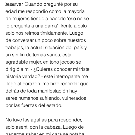
reservar. Cuando pregunté por su 
Salud
edad me respondió como la mayoría 
de mujeres tiende a hacerlo "eso no se 
le pregunta a una dama", frente a esto 
solo nos reímos tímidamente. Luego 
de conversar un poco sobre nuestros 
trabajos, la actual situación del país y 
un sin fin de temas varios, esta 
agradable mujer, en tono jocoso se 
dirigió a mí - ¿Quieres conocer mi triste 
historia verdad? - este interrogante me 
llegó al corazón, me hizo recordar que 
detrás de toda manifestación hay 
seres humanos sufriendo, vulnerados 
por las fuerzas del estado. 
No tuve las agallas para responder, 
solo asentí con la cabeza. Luego de 
hacerme saber en mi cara se notaba 