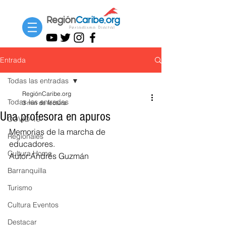
Entrada
Todas las entradas
RegiónCaribe.org
Todas las entradas
3 min de lectura
Una profesora en apuros
COVID-19
Memorias de la marcha de 
Regionales
educadores. 
Cultura Home
Autor:Andrés Guzmán
Barranquilla
Turismo
Cultura Eventos
Destacar