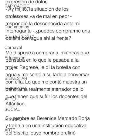
expresión de dolor.
RAP CARIBE
- Ay mijito, la situación de los 
profesores va de mal en peor - 
Política
respondió la desconocida ante mi 
Documentos
interrogante - ¿puedes comprarme una 
Día 10/10 2017
botella con agua ahí al frente? 
Carnaval
Me dispuse a comprarla, mientras que 
Educación
pensaba en lo que le pasaba a la 
mujer. Regresé, le di la botella con 
BID
agua y me senté a su lado a conversar 
BIENESTAR
con ella. Lo que me contó muestra un 
panorama realmente aterrador de lo 
AMBIENTAL
que tienen que sufrir los docentes del 
AFRO
Atlántico. 
SOCIAL
Su nombre es Berenice Mercado Borja 
ACADEMIA
y trabaja en una institución educativa 
ARTE
del distrito, cuyo nombre prefirió 