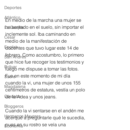
Deportes
Atlántico
En medio de la marcha una mujer se 
ha sentado en el suelo, sin importar el 
La Guajira
inclemente sol. Iba caminando en 
Cesar
medio de la manifestación de 
English
docentes que tuvo lugar este 14 de 
febrero. Como acostumbro, lo primero 
San Andres
que hice fue recoger los testimonios y 
Bolívar
luego me dispuse a tomar las fotos. 
Fue en este momento de mi día 
Sucre
cuando la vi, una mujer de unos 155 
Magdalena
centímetros de estatura, vestía un polo 
de la Adea y unos jeans.
Córdoba
Bloggeros
Cuando la vi sentarse en el andén me 
Hermanos Mayores
acerqué a preguntarle qué le sucedía, 
pues en su rostro se veía una 
Economía