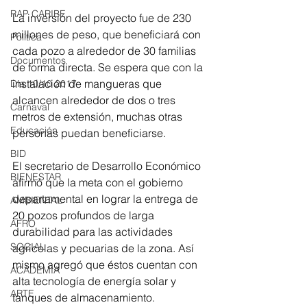
RAP CARIBE
La inversión del proyecto fue de 230 
millones de peso, que beneficiará con 
Política
cada pozo a alrededor de 30 familias 
Documentos
de forma directa. Se espera que con la 
instalación de mangueras que 
Día 10/10 2017
alcancen alrededor de dos o tres 
Carnaval
metros de extensión, muchas otras 
Educación
personas puedan beneficiarse.
BID
El secretario de Desarrollo Económico 
BIENESTAR
afirmó que la meta con el gobierno 
departamental en lograr la entrega de 
AMBIENTAL
20 pozos profundos de larga 
AFRO
durabilidad para las actividades 
SOCIAL
agrícolas y pecuarias de la zona. Así 
mismo agregó que éstos cuentan con 
ACADEMIA
alta tecnología de energía solar y 
ARTE
tanques de almacenamiento.