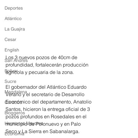
Deportes
Atlántico
La Guajira
Cesar
English
Los 3 nuevos pozos de 40cm de 
San Andres
profundidad, fortalecerán producción 
Bolívar
agrícola y pecuaria de la zona.
Sucre
El gobernador del Atlántico Eduardo 
Magdalena
Verano y el secretario de Desarrollo 
Económico del departamento, Anatolio 
Córdoba
Santos, hicieron la entrega oficial de 3 
Bloggeros
pozos profundos en Rosedales en el 
Hermanos Mayores
municipio de Polonuevo y en Palo 
Seco y La Sierra en Sabanalarga.
Economía