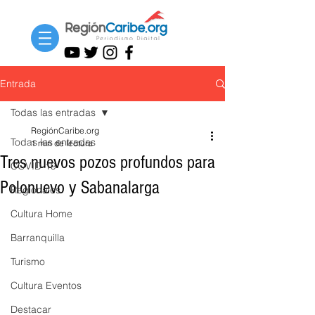
Entrada
Todas las entradas
RegiónCaribe.org
Todas las entradas
1 min de lectura
Tres nuevos pozos profundos para
COVID-19
Polonuevo y Sabanalarga
Regionales
Cultura Home
Barranquilla
Turismo
Cultura Eventos
Destacar