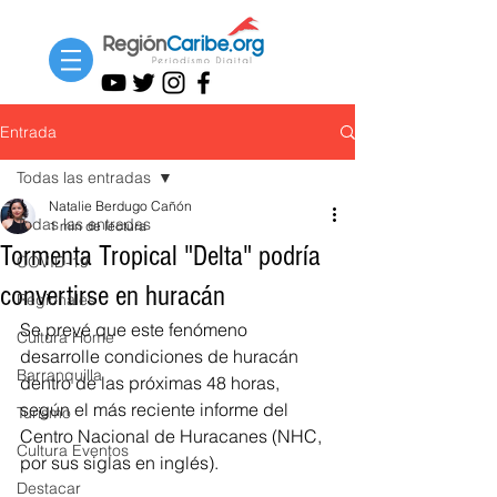
Entrada
Todas las entradas
Natalie Berdugo Cañón
Todas las entradas
1 min de lectura
Tormenta Tropical "Delta" podría
COVID-19
convertirse en huracán
Regionales
Se prevé que este fenómeno 
Cultura Home
desarrolle condiciones de huracán 
Barranquilla
dentro de las próximas 48 horas, 
según el más reciente informe del 
Turismo
Centro Nacional de Huracanes (NHC, 
Cultura Eventos
por sus siglas en inglés).
Destacar