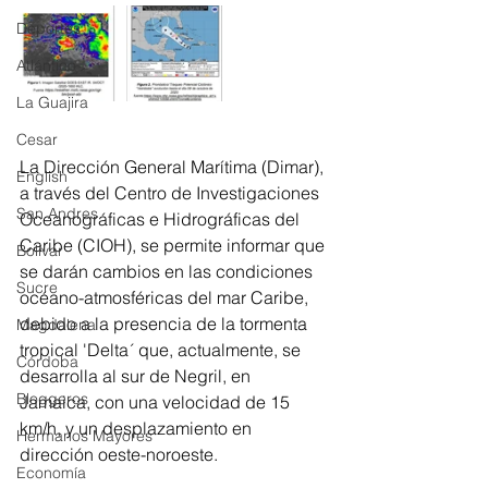
Deportes
Atlántico
La Guajira
Cesar
La Dirección General Marítima (Dimar), 
English
a través del Centro de Investigaciones  
San Andres
Oceanográficas e Hidrográficas del 
Caribe (CIOH), se permite informar que 
Bolívar
se darán cambios en las condiciones 
Sucre
océano-atmosféricas del mar Caribe, 
debido a la presencia de la tormenta 
Magdalena
tropical 'Delta´ que, actualmente, se 
Córdoba
desarrolla al sur de Negril, en 
Bloggeros
Jamaica, con una velocidad de 15 
km/h, y un desplazamiento en 
Hermanos Mayores
dirección oeste-noroeste.
Economía