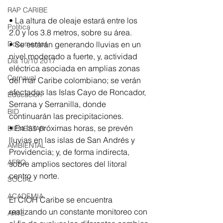
RAP CARIBE
• La altura de oleaje estará entre los 
Política
2.0 y los 3.8 metros, sobre su área.
Documentos
• Se estarán generando lluvias en un 
nivel moderado a fuerte, y, actividad 
Día 10/10 2017
eléctrica asociada en amplias zonas 
Carnaval
del mar Caribe colombiano; se verán 
afectadas las Islas Cayo de Roncador, 
Educación
Serrana y Serranilla, donde 
BID
continuarán las precipitaciones.
• En las próximas horas, se prevén 
BIENESTAR
lluvias en las islas de San Andrés y 
AMBIENTAL
Providencia; y, de forma indirecta, 
AFRO
sobre amplios sectores del litoral 
centro y norte.
SOCIAL
ACADEMIA
El CIOH Caribe se encuentra 
realizando un constante monitoreo con 
ARTE