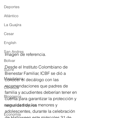
Deportes
Atlántico
La Guajira
Cesar
English
San Andres
Imagen de referencia.
Bolívar
Desde el Instituto Colombiano de 
Sucre
Bienestar Familiar, ICBF se dió a 
Magdalena
conocer el decálogo con las 
recomendaciones que padres de 
Córdoba
familia y acudientes deberían tener en 
Bloggeros
cuenta para garantizar la protección y 
seguridad de los menores y 
Hermanos Mayores
adolescentes, durante la celebración 
Economía
de Halloween este miércoles 31 de 