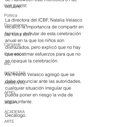
RAP CARIBE
octubre.
Política
La directora del ICBF, Natalia Velasco 
Documentos
recalcó la importancia de compartir en 
familia y disfrutar de esta celebración 
Día 10/10 2017
anual en la que los niños son 
Carnaval
disfrazados, pero explicó que no hay 
que escatimar esfuerzos para que no 
Educación
se opaque la celebración.
BID
BIENESTAR
Así mismo Velasco agregó que se 
debe denunciar ante las autoridades, 
AMBIENTAL
cualquier situación irregular que 
AFRO
pueda poner en riesgo la vida de 
algún infante.
SOCIAL
ACADEMIA
Decálogo.
ARTE