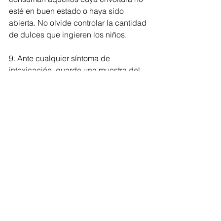
esté en buen estado o haya sido 
abierta. No olvide controlar la cantidad 
de dulces que ingieren los niños.
9. Ante cualquier síntoma de 
intoxicación, guarde una muestra del 
producto y recuerde los sitios donde lo 
pudo haber recibido para hacer el 
respectivo reporte.
10. Finalmente, por ningún motivo 
permita que los niños, niñas y 
adolescentes manipulen pólvora.
Regionales