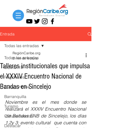
Entrada
Todas las entradas
RegiónCaribe.org
Todas las entradas
2 min de lectura
Talleres institucionales que impulsa
COVID-19
el XXXIV Encuentro Nacional de
Regionales
Bandas en Sincelejo
Cultura Home
Barranquilla
Noviembre es el mes donde se 
Turismo
realizará el XXXIV Encuentro Nacional 
de Bandas ENB de Sincelejo, los días 
Cultura Eventos
1,2y 3; evento cultural  que cuenta con 
Destacar