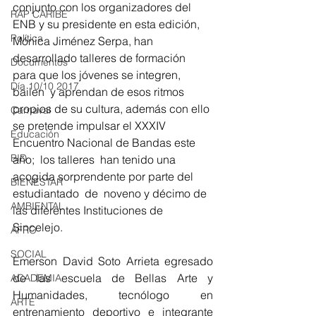
conjunto con los organizadores del 
RAP CARIBE
ENB y su presidente en esta edición, 
Política
Mónica Jiménez Serpa, han 
desarrollado talleres de formación  
Documentos
para que los jóvenes se integren, 
Día 10/10 2017
bailen  y aprendan de esos ritmos 
propios de su cultura, además con ello 
Carnaval
se pretende impulsar el XXXIV 
Educación
Encuentro Nacional de Bandas este 
BID
año;  los talleres  han tenido una 
acogida sorprendente por parte del 
BIENESTAR
estudiantado  de  noveno y décimo de 
AMBIENTAL
las diferentes Instituciones de 
Sincelejo.
AFRO
SOCIAL
Emerson David Soto Arrieta egresado 
de las escuela de Bellas Arte y 
ACADEMIA
Humanidades, tecnólogo en 
ARTE
entrenamiento deportivo e integrante 