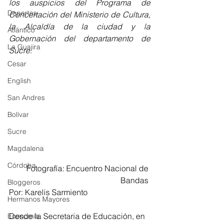
los auspicios del Programa de 
Deportes
Concertación del Ministerio de Cultura, 
la Alcaldía de la ciudad y la 
Atlántico
Gobernación del departamento de 
La Guajira
Sucre.
Cesar
English
San Andres
Bolívar
Sucre
Magdalena
Córdoba
Fotografía: Encuentro Nacional de 
Bandas 
Bloggeros
Por: Karelis Sarmiento 
Hermanos Mayores
Desde la Secretaria de Educación, en 
Economía