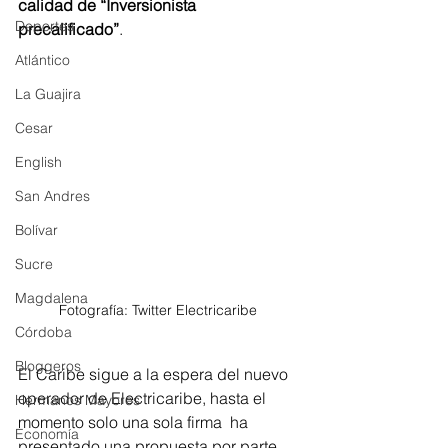
calidad de “Inversionista 
Deportes
precalificado”
.
Atlántico
La Guajira
Cesar
English
San Andres
Bolívar
Sucre
Magdalena
Fotografía: Twitter Electricaribe 
Córdoba
Bloggeros
El Caribe sigue a la espera del nuevo 
operador de Electricaribe, hasta el 
Hermanos Mayores
momento solo una sola firma  ha 
Economía
presentado una propuesta por parte 