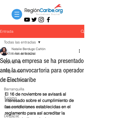
Entrada
Todas las entradas
Natalie Berdugo Cañón
Todas las entradas
1 min de lectura
Solo una empresa se ha presentado
COVID-19
ante la convocartoria para operador
Regionales
de Electricaribe
Cultura Home
Barranquilla
El 16 de noviembre se avisará al 
Turismo
interesado sobre el cumplimiento de 
las condiciones establecidas en el 
Cultura Eventos
reglamento para así acreditar la 
Destacar