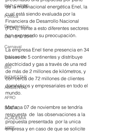
RAP CARIBE
de la multinacional energética Enel, la 
cual está siendo evaluada por la 
Política
Financiera de Desarrollo Nacional 
Documentos
(FDN), frente a esto diferentes sectores 
han expresado su preocupación.  
Día 10/10 2017
Carnaval
La empresa Enel tiene presencia en 34 
países de 5 continentes y distribuye 
Educación
electricidad y gas a través de una red 
BID
de más de 2 millones de kilómetros, y 
BIENESTAR
con cerca de 72 millones de clientes 
domésticos y empresariales en todo el 
AMBIENTAL
mundo.
AFRO
Mañana 07 de noviembre se tendría 
SOCIAL
respuesta  de  las observaciones a la 
ACADEMIA
propuesta presentada  por la unica 
ARTE
empresa y en caso de que se solicite 