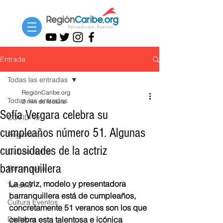
Entrada
Todas las entradas
RegiónCaribe.org
Todas las entradas
2 min de lectura
Sofía Vergara celebra su
COVID-19
cumpleaños número 51. Algunas
Regionales
curiosidades de la actriz
Cultura Home
barranquillera
Barranquilla
La actriz, modelo y presentadora 
Turismo
barranquillera está de cumpleaños, 
Cultura Eventos
concretamente 51 veranos son los que 
Destacar
celebra esta talentosa e icónica 