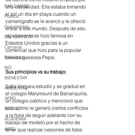
RAP CARIBE
una casualidad. Ella estaba tomando 
el sol un día en playa cuando un 
Política
camarógrafo se le acercó y le ofreció 
Documentos
entrar a ese mundo. Después de eso, 
rápidamente se hizo famosa en 
Día 10/10 2017
Estados Unidos gracias a un 
Carnaval
comercial que hizo para la popular 
bebida gaseosa Pepsi. 
Educación
BID
Sus principios vs su trabajo: 
BIENESTAR
Sofía Vergara estudió y se graduó en 
AMBIENTAL
el colegio Marymount de Barranquilla, 
AFRO
un colegio católico y mencionó que 
esto último le generó ciertos conflictos 
SOCIAL
a la hora de seguir adelante con su 
ACADEMIA
trabajo de modelo por el hecho de 
ARTE
tener que realizar cesiones de fotos 