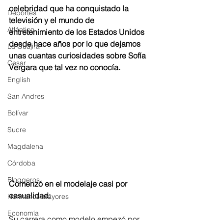
celebridad que ha conquistado la 
Deportes
televisión y el mundo de 
Atlántico
entretenimiento de los Estados Unidos 
desde hace años por lo que dejamos 
La Guajira
unas cuantas curiosidades sobre Sofía 
Cesar
Vergara que tal vez no conocía.
English
San Andres
Bolívar
Sucre
Magdalena
Córdoba
Bloggeros
Comenzó en el modelaje casi por 
casualidad: 
Hermanos Mayores
Economía
Su carrera como modelo empezó por 