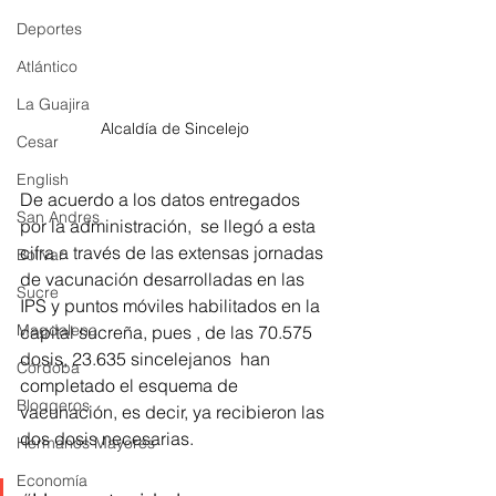
Deportes
Atlántico
La Guajira
Alcaldía de Sincelejo 
Cesar
English
De acuerdo a los datos entregados 
San Andres
por la administración,  se llegó a esta 
cifra a través de las extensas jornadas 
Bolívar
de vacunación desarrolladas en las 
Sucre
IPS y puntos móviles habilitados en la 
Magdalena
capital sucreña, pues , de las 70.575 
dosis, 23.635 sincelejanos  han 
Córdoba
completado el esquema de 
Bloggeros
vacunación, es decir, ya recibieron las 
dos dosis necesarias. 
Hermanos Mayores
Economía