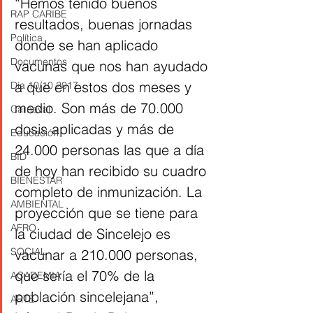
“Hemos tenido buenos 
RAP CARIBE
resultados, buenas jornadas 
Política
donde se han aplicado 
Documentos
vacunas que nos han ayudado 
a que en estos dos meses y 
Día 10/10 2017
medio. Son más de 70.000 
Carnaval
dosis aplicadas y más de 
Educación
24.000 personas las que a día 
BID
de hoy han recibido su cuadro 
BIENESTAR
completo de inmunización. La 
AMBIENTAL
proyección que se tiene para 
AFRO
la ciudad de Sincelejo es 
SOCIAL
vacunar a 210.000 personas, 
que sería el 70% de la 
ACADEMIA
población sincelejana”, 
ARTE